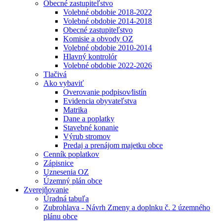
Obecné zastupiteľstvo
Volebné obdobie 2018-2022
Volebné obdobie 2014-2018
Obecné zastupiteľstvo
Komisie a obvody OZ
Volebné obdobie 2010-2014
Hlavný kontrolór
Volebné obdobie 2022-2026
Tlačivá
Ako vybaviť
Overovanie podpisov⁄listín
Evidencia obyvateľstva
Matrika
Dane a poplatky
Stavebné konanie
Výrub stromov
Predaj a prenájom majetku obce
Cenník poplatkov
Zápisnice
Uznesenia OZ
Územný plán obce
Zverejňovanie
Úradná tabuľa
Zubrohlava - Návrh Zmeny a doplnku č. 2 územného
plánu obce