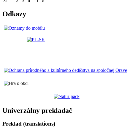
31
1
2
3
4
5
6
Odkazy
Univerzálny prekladač
Preklad (translations)