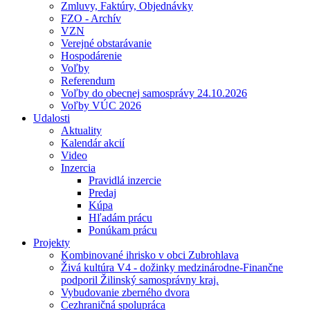
Zmluvy, Faktúry, Objednávky
FZO - Archív
VZN
Verejné obstarávanie
Hospodárenie
Voľby
Referendum
Voľby do obecnej samosprávy 24.10.2026
Voľby VÚC 2026
Udalosti
Aktuality
Kalendár akcií
Video
Inzercia
Pravidlá inzercie
Predaj
Kúpa
Hľadám prácu
Ponúkam prácu
Projekty
Kombinované ihrisko v obci Zubrohlava
Živá kultúra V4 - dožinky medzinárodne-Finančne
podporil Žilinský samosprávny kraj.
Vybudovanie zberného dvora
Cezhraničná spolupráca