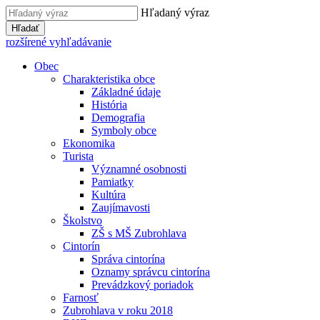
Hľadaný výraz
Hľadať
rozšírené vyhľadávanie
Obec
Charakteristika obce
Základné údaje
História
Demografia
Symboly obce
Ekonomika
Turista
Významné osobnosti
Pamiatky
Kultúra
Zaujímavosti
Školstvo
ZŠ s MŠ Zubrohlava
Cintorín
Správa cintorína
Oznamy správcu cintorína
Prevádzkový poriadok
Farnosť
Zubrohlava v roku 2018