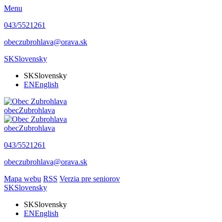
Menu
043/5521261
obeczubrohlava@orava.sk
SK
Slovensky
SK
Slovensky
EN
English
obec
Zubrohlava
obec
Zubrohlava
043/5521261
obeczubrohlava@orava.sk
Mapa webu
RSS
Verzia pre seniorov
SK
Slovensky
SK
Slovensky
EN
English