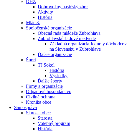
DHZ
Dobrovoľný hasičský zbor
Aktivity
História
Mládež
Spoločenské organizácie
Obecná rada mládeže Zubrohlava
Zubrohlavské ľadové medvede
Základná organizácia Jednoty dôchodcov
na Slovensku v Zubrohlave
Ďalšie organizácie
Šport
TJ Sokol
História
Výsledky
Ďalšie športy
Firmy a organizácie
Odpadové hospodárstvo
Civilná ochrana
Kronika obce
Samospráva
Starosta obce
Starosta
Volebný program
História