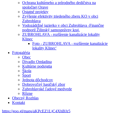
Ochrana kultúrneho a prírodného dedičstva na
spoločnej Orave
Ostatné projekty
Zvýšenie efektivity triedeného zberu KO v obci
Zubrohlava
Vodozádržné jazierko v obci Zubrohlava -Finančne
podporil Žilinský samosprávny kraj.
ZUBROHLAVA - rozšírenie kanalizácie lokality
Klinec
Foto - ZUBROHLAVA - rozšírenie kanalizácie
lokality Klinec'
Fotogaléria
Obec
Divadlo Omladina
Kultúrne podujatia
Škola
Šport
Jednota dôchodcov
Dobrovoľný hasičský zbor
Zubrohlavské ľadové medvede
Rôzne
Obecný Rozhlas
Kontakt
https://goo.gl/maps/aKPcEZ1LjC4XhBJz5