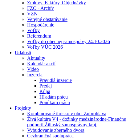
Zmluvy, Faktúry, Objednávky
FZO - Archív
VZN
Verejné obstarávanie
Hospodárenie
Voľby
Referendum
Voľby do obecnej samosprávy 24.10.2026
Voľby VÚC 2026
Udalosti
Aktuality
Kalendár akcií
Video
Inzercia
Pravidlá inzercie
Predaj
Kúpa
Hľadám prácu
Ponúkam prácu
Projekty
Kombinované ihrisko v obci Zubrohlava
Živá kultúra V4 - dožinky medzinárodne-Finančne
podporil Žilinský samosprávny kraj.
Vybudovanie zberného dvora
Cezhraničná spolupráca