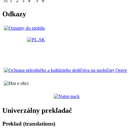
31
1
2
3
4
5
6
Odkazy
Univerzálny prekladač
Preklad (translations)