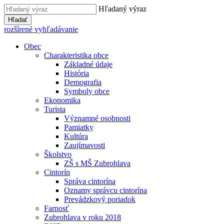
Hľadaný výraz
Hľadať
rozšírené vyhľadávanie
Obec
Charakteristika obce
Základné údaje
História
Demografia
Symboly obce
Ekonomika
Turista
Významné osobnosti
Pamiatky
Kultúra
Zaujímavosti
Školstvo
ZŠ s MŠ Zubrohlava
Cintorín
Správa cintorína
Oznamy správcu cintorína
Prevádzkový poriadok
Farnosť
Zubrohlava v roku 2018