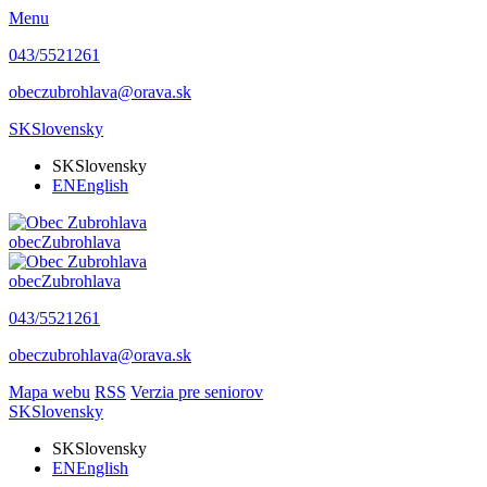
Menu
043/5521261
obeczubrohlava@orava.sk
SK
Slovensky
SK
Slovensky
EN
English
obec
Zubrohlava
obec
Zubrohlava
043/5521261
obeczubrohlava@orava.sk
Mapa webu
RSS
Verzia pre seniorov
SK
Slovensky
SK
Slovensky
EN
English