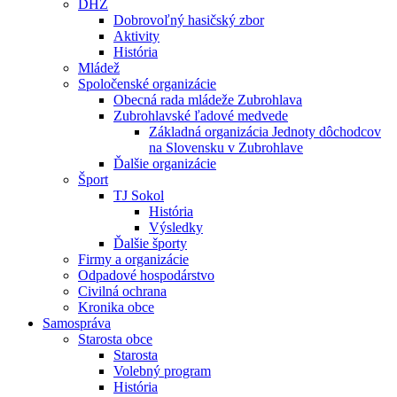
DHZ
Dobrovoľný hasičský zbor
Aktivity
História
Mládež
Spoločenské organizácie
Obecná rada mládeže Zubrohlava
Zubrohlavské ľadové medvede
Základná organizácia Jednoty dôchodcov
na Slovensku v Zubrohlave
Ďalšie organizácie
Šport
TJ Sokol
História
Výsledky
Ďalšie športy
Firmy a organizácie
Odpadové hospodárstvo
Civilná ochrana
Kronika obce
Samospráva
Starosta obce
Starosta
Volebný program
História