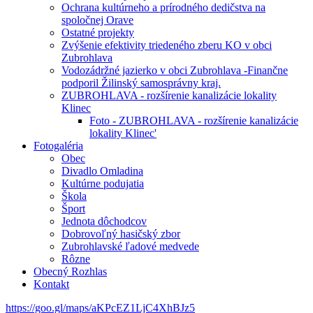
Ochrana kultúrneho a prírodného dedičstva na
spoločnej Orave
Ostatné projekty
Zvýšenie efektivity triedeného zberu KO v obci
Zubrohlava
Vodozádržné jazierko v obci Zubrohlava -Finančne
podporil Žilinský samosprávny kraj.
ZUBROHLAVA - rozšírenie kanalizácie lokality
Klinec
Foto - ZUBROHLAVA - rozšírenie kanalizácie
lokality Klinec'
Fotogaléria
Obec
Divadlo Omladina
Kultúrne podujatia
Škola
Šport
Jednota dôchodcov
Dobrovoľný hasičský zbor
Zubrohlavské ľadové medvede
Rôzne
Obecný Rozhlas
Kontakt
https://goo.gl/maps/aKPcEZ1LjC4XhBJz5