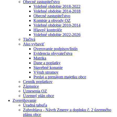
Obecné zastupiteľstvo
Volebné obdobie 2018-2022
Volebné obdobie 2014-2018
Obecné zastupiteľstvo
Komisie a obvody OZ
Volebné obdobie 2010-2014
Hlavný kontrolór
Volebné obdobie 2022-2026
Tlačivá
Ako vybaviť
Overovanie podpisov⁄listín
Evidencia obyvateľstva
Matrika
Dane a poplatky
Stavebné konanie
Výrub stromov
Predaj a prenájom majetku obce
Cenník poplatkov
Zápisnice
Uznesenia OZ
Územný plán obce
Zverejňovanie
Úradná tabuľa
Zubrohlava - Návrh Zmeny a doplnku č. 2 územného
plánu obce