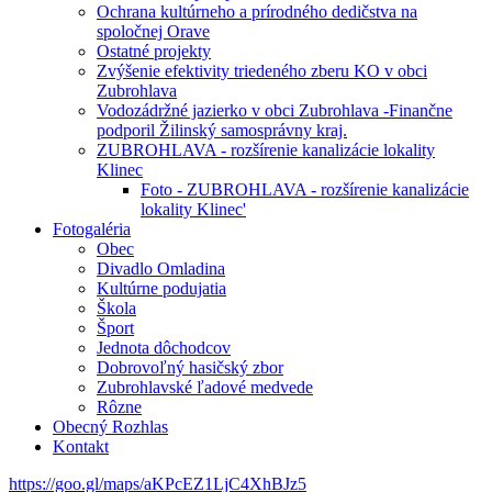
Ochrana kultúrneho a prírodného dedičstva na
spoločnej Orave
Ostatné projekty
Zvýšenie efektivity triedeného zberu KO v obci
Zubrohlava
Vodozádržné jazierko v obci Zubrohlava -Finančne
podporil Žilinský samosprávny kraj.
ZUBROHLAVA - rozšírenie kanalizácie lokality
Klinec
Foto - ZUBROHLAVA - rozšírenie kanalizácie
lokality Klinec'
Fotogaléria
Obec
Divadlo Omladina
Kultúrne podujatia
Škola
Šport
Jednota dôchodcov
Dobrovoľný hasičský zbor
Zubrohlavské ľadové medvede
Rôzne
Obecný Rozhlas
Kontakt
https://goo.gl/maps/aKPcEZ1LjC4XhBJz5