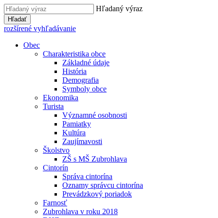
Hľadaný výraz
Hľadať
rozšírené vyhľadávanie
Obec
Charakteristika obce
Základné údaje
História
Demografia
Symboly obce
Ekonomika
Turista
Významné osobnosti
Pamiatky
Kultúra
Zaujímavosti
Školstvo
ZŠ s MŠ Zubrohlava
Cintorín
Správa cintorína
Oznamy správcu cintorína
Prevádzkový poriadok
Farnosť
Zubrohlava v roku 2018