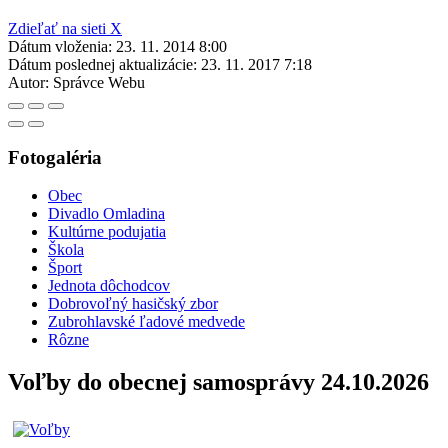
Zdieľať na sieti X
Dátum vloženia:
23. 11. 2014 8:00
Dátum poslednej aktualizácie:
23. 11. 2017 7:18
Autor:
Správce Webu
Fotogaléria
Obec
Divadlo Omladina
Kultúrne podujatia
Škola
Šport
Jednota dôchodcov
Dobrovoľný hasičský zbor
Zubrohlavské ľadové medvede
Rôzne
Voľby do obecnej samosprávy 24.10.2026