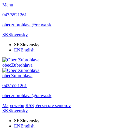
Menu
043/5521261
obeczubrohlava@orava.sk
SK
Slovensky
SK
Slovensky
EN
English
obec
Zubrohlava
obec
Zubrohlava
043/5521261
obeczubrohlava@orava.sk
Mapa webu
RSS
Verzia pre seniorov
SK
Slovensky
SK
Slovensky
EN
English