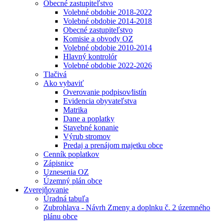
Obecné zastupiteľstvo
Volebné obdobie 2018-2022
Volebné obdobie 2014-2018
Obecné zastupiteľstvo
Komisie a obvody OZ
Volebné obdobie 2010-2014
Hlavný kontrolór
Volebné obdobie 2022-2026
Tlačivá
Ako vybaviť
Overovanie podpisov⁄listín
Evidencia obyvateľstva
Matrika
Dane a poplatky
Stavebné konanie
Výrub stromov
Predaj a prenájom majetku obce
Cenník poplatkov
Zápisnice
Uznesenia OZ
Územný plán obce
Zverejňovanie
Úradná tabuľa
Zubrohlava - Návrh Zmeny a doplnku č. 2 územného
plánu obce