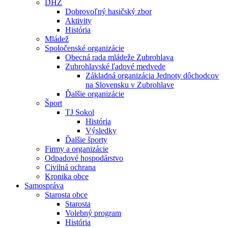
DHZ
Dobrovoľný hasičský zbor
Aktivity
História
Mládež
Spoločenské organizácie
Obecná rada mládeže Zubrohlava
Zubrohlavské ľadové medvede
Základná organizácia Jednoty dôchodcov
na Slovensku v Zubrohlave
Ďalšie organizácie
Šport
TJ Sokol
História
Výsledky
Ďalšie športy
Firmy a organizácie
Odpadové hospodárstvo
Civilná ochrana
Kronika obce
Samospráva
Starosta obce
Starosta
Volebný program
História