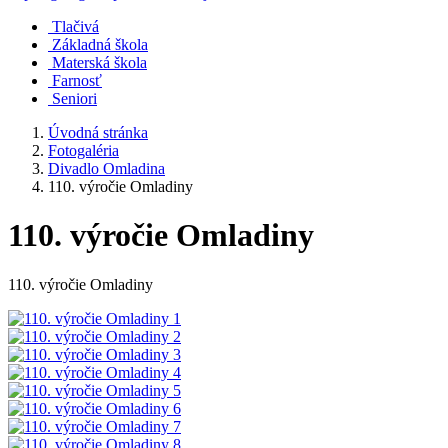
Tlačivá
Základná škola
Materská škola
Farnosť
Seniori
Úvodná stránka
Fotogaléria
Divadlo Omladina
110. výročie Omladiny
110. výročie Omladiny
110. výročie Omladiny