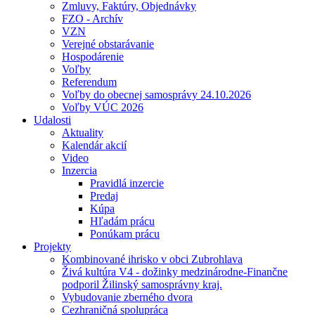
Zmluvy, Faktúry, Objednávky
FZO - Archív
VZN
Verejné obstarávanie
Hospodárenie
Voľby
Referendum
Voľby do obecnej samosprávy 24.10.2026
Voľby VÚC 2026
Udalosti
Aktuality
Kalendár akcií
Video
Inzercia
Pravidlá inzercie
Predaj
Kúpa
Hľadám prácu
Ponúkam prácu
Projekty
Kombinované ihrisko v obci Zubrohlava
Živá kultúra V4 - dožinky medzinárodne-Finančne
podporil Žilinský samosprávny kraj.
Vybudovanie zberného dvora
Cezhraničná spolupráca