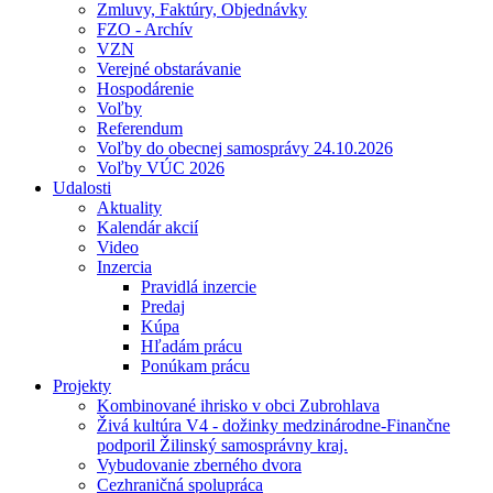
Zmluvy, Faktúry, Objednávky
FZO - Archív
VZN
Verejné obstarávanie
Hospodárenie
Voľby
Referendum
Voľby do obecnej samosprávy 24.10.2026
Voľby VÚC 2026
Udalosti
Aktuality
Kalendár akcií
Video
Inzercia
Pravidlá inzercie
Predaj
Kúpa
Hľadám prácu
Ponúkam prácu
Projekty
Kombinované ihrisko v obci Zubrohlava
Živá kultúra V4 - dožinky medzinárodne-Finančne
podporil Žilinský samosprávny kraj.
Vybudovanie zberného dvora
Cezhraničná spolupráca