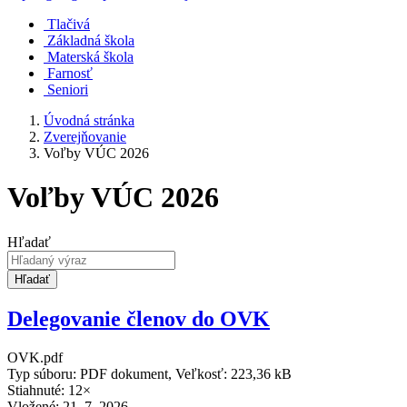
Tlačivá
Základná škola
Materská škola
Farnosť
Seniori
Úvodná stránka
Zverejňovanie
Voľby VÚC 2026
Voľby VÚC 2026
Hľadať
Hľadať
Delegovanie členov do OVK
OVK.pdf
Typ súboru: PDF dokument, Veľkosť: 223,36 kB
Stiahnuté: 12×
Vložené:
21. 7. 2026