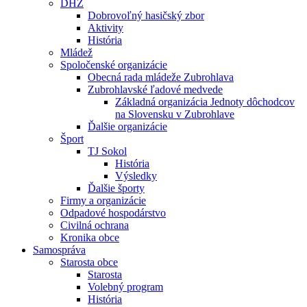
DHZ
Dobrovoľný hasičský zbor
Aktivity
História
Mládež
Spoločenské organizácie
Obecná rada mládeže Zubrohlava
Zubrohlavské ľadové medvede
Základná organizácia Jednoty dôchodcov
na Slovensku v Zubrohlave
Ďalšie organizácie
Šport
TJ Sokol
História
Výsledky
Ďalšie športy
Firmy a organizácie
Odpadové hospodárstvo
Civilná ochrana
Kronika obce
Samospráva
Starosta obce
Starosta
Volebný program
História