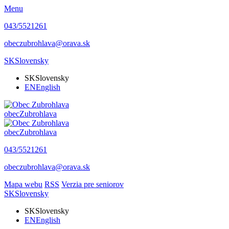
Menu
043/5521261
obeczubrohlava@orava.sk
SK
Slovensky
SK
Slovensky
EN
English
obec
Zubrohlava
obec
Zubrohlava
043/5521261
obeczubrohlava@orava.sk
Mapa webu
RSS
Verzia pre seniorov
SK
Slovensky
SK
Slovensky
EN
English