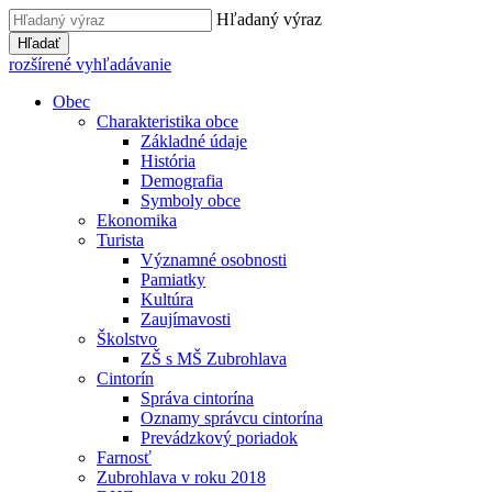
Hľadaný výraz
Hľadať
rozšírené vyhľadávanie
Obec
Charakteristika obce
Základné údaje
História
Demografia
Symboly obce
Ekonomika
Turista
Významné osobnosti
Pamiatky
Kultúra
Zaujímavosti
Školstvo
ZŠ s MŠ Zubrohlava
Cintorín
Správa cintorína
Oznamy správcu cintorína
Prevádzkový poriadok
Farnosť
Zubrohlava v roku 2018