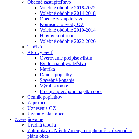
Obecné zastupiteľstvo
Volebné obdobie 2018-2022
Volebné obdobie 2014-2018
Obecné zastupiteľstvo
Komisie a obvody OZ
Volebné obdobie 2010-2014
Hlavný kontrolór
Volebné obdobie 2022-2026
Tlačivá
Ako vybaviť
Overovanie podpisov⁄listín
Evidencia obyvateľstva
Matrika
Dane a poplatky
Stavebné konanie
Výrub stromov
Predaj a prenájom majetku obce
Cenník poplatkov
Zápisnice
Uznesenia OZ
Územný plán obce
Zverejňovanie
Úradná tabuľa
Zubrohlava - Návrh Zmeny a doplnku č. 2 územného
plánu obce