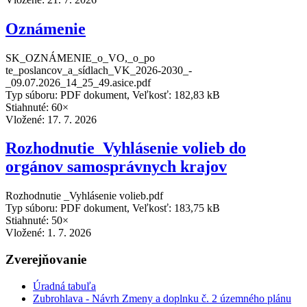
Oznámenie
SK_OZNÁMENIE_o_VO,_o_po
te_poslancov_a_sídlach_VK_2026-2030_-
_09.07.2026_14_25_49.asice.pdf
Typ súboru: PDF dokument, Veľkosť: 182,83 kB
Stiahnuté: 60×
Vložené:
17. 7. 2026
Rozhodnutie_Vyhlásenie volieb do
orgánov samosprávnych krajov
Rozhodnutie _Vyhlásenie volieb.pdf
Typ súboru: PDF dokument, Veľkosť: 183,75 kB
Stiahnuté: 50×
Vložené:
1. 7. 2026
Zverejňovanie
Úradná tabuľa
Zubrohlava - Návrh Zmeny a doplnku č. 2 územného plánu