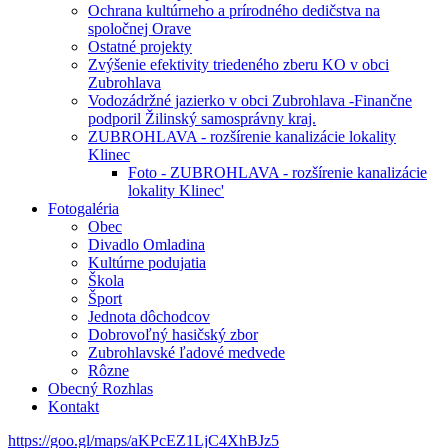
Ochrana kultúrneho a prírodného dedičstva na
spoločnej Orave
Ostatné projekty
Zvýšenie efektivity triedeného zberu KO v obci
Zubrohlava
Vodozádržné jazierko v obci Zubrohlava -Finančne
podporil Žilinský samosprávny kraj.
ZUBROHLAVA - rozšírenie kanalizácie lokality
Klinec
Foto - ZUBROHLAVA - rozšírenie kanalizácie
lokality Klinec'
Fotogaléria
Obec
Divadlo Omladina
Kultúrne podujatia
Škola
Šport
Jednota dôchodcov
Dobrovoľný hasičský zbor
Zubrohlavské ľadové medvede
Rôzne
Obecný Rozhlas
Kontakt
https://goo.gl/maps/aKPcEZ1LjC4XhBJz5