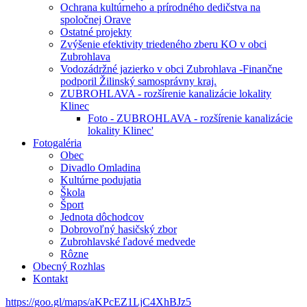
Ochrana kultúrneho a prírodného dedičstva na
spoločnej Orave
Ostatné projekty
Zvýšenie efektivity triedeného zberu KO v obci
Zubrohlava
Vodozádržné jazierko v obci Zubrohlava -Finančne
podporil Žilinský samosprávny kraj.
ZUBROHLAVA - rozšírenie kanalizácie lokality
Klinec
Foto - ZUBROHLAVA - rozšírenie kanalizácie
lokality Klinec'
Fotogaléria
Obec
Divadlo Omladina
Kultúrne podujatia
Škola
Šport
Jednota dôchodcov
Dobrovoľný hasičský zbor
Zubrohlavské ľadové medvede
Rôzne
Obecný Rozhlas
Kontakt
https://goo.gl/maps/aKPcEZ1LjC4XhBJz5