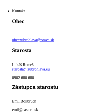
Kontakt
Obec
obeczubrohlava@orava.sk
Starosta
Lukáš Remeš
starosta@zubrohlava.eu
0902 680 680
Zástupca starostu
Emil Bolibruch
emil@eastern.sk