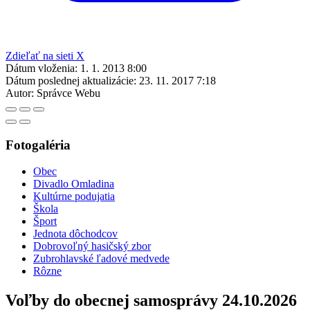
Zdieľať na sieti X
Dátum vloženia:
1. 1. 2013 8:00
Dátum poslednej aktualizácie:
23. 11. 2017 7:18
Autor:
Správce Webu
Fotogaléria
Obec
Divadlo Omladina
Kultúrne podujatia
Škola
Šport
Jednota dôchodcov
Dobrovoľný hasičský zbor
Zubrohlavské ľadové medvede
Rôzne
Voľby do obecnej samosprávy 24.10.2026