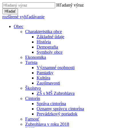
Hľadaný výraz
Hľadať
rozšírené vyhľadávanie
Obec
Charakteristika obce
Základné údaje
História
Demografia
Symboly obce
Ekonomika
Turista
Významné osobnosti
Pamiatky
Kultúra
Zaujímavosti
Školstvo
ZŠ s MŠ Zubrohlava
Cintorín
Správa cintorína
Oznamy správcu cintorína
Prevádzkový poriadok
Farnosť
Zubrohlava v roku 2018