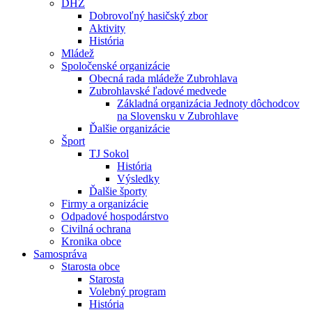
DHZ
Dobrovoľný hasičský zbor
Aktivity
História
Mládež
Spoločenské organizácie
Obecná rada mládeže Zubrohlava
Zubrohlavské ľadové medvede
Základná organizácia Jednoty dôchodcov
na Slovensku v Zubrohlave
Ďalšie organizácie
Šport
TJ Sokol
História
Výsledky
Ďalšie športy
Firmy a organizácie
Odpadové hospodárstvo
Civilná ochrana
Kronika obce
Samospráva
Starosta obce
Starosta
Volebný program
História