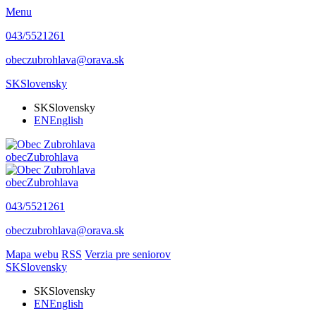
Menu
043/5521261
obeczubrohlava@orava.sk
SK
Slovensky
SK
Slovensky
EN
English
obec
Zubrohlava
obec
Zubrohlava
043/5521261
obeczubrohlava@orava.sk
Mapa webu
RSS
Verzia pre seniorov
SK
Slovensky
SK
Slovensky
EN
English