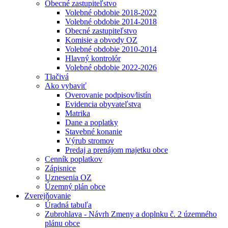
Obecné zastupiteľstvo
Volebné obdobie 2018-2022
Volebné obdobie 2014-2018
Obecné zastupiteľstvo
Komisie a obvody OZ
Volebné obdobie 2010-2014
Hlavný kontrolór
Volebné obdobie 2022-2026
Tlačivá
Ako vybaviť
Overovanie podpisov⁄listín
Evidencia obyvateľstva
Matrika
Dane a poplatky
Stavebné konanie
Výrub stromov
Predaj a prenájom majetku obce
Cenník poplatkov
Zápisnice
Uznesenia OZ
Územný plán obce
Zverejňovanie
Úradná tabuľa
Zubrohlava - Návrh Zmeny a doplnku č. 2 územného
plánu obce