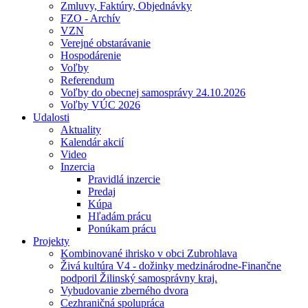
Zmluvy, Faktúry, Objednávky
FZO - Archív
VZN
Verejné obstarávanie
Hospodárenie
Voľby
Referendum
Voľby do obecnej samosprávy 24.10.2026
Voľby VÚC 2026
Udalosti
Aktuality
Kalendár akcií
Video
Inzercia
Pravidlá inzercie
Predaj
Kúpa
Hľadám prácu
Ponúkam prácu
Projekty
Kombinované ihrisko v obci Zubrohlava
Živá kultúra V4 - dožinky medzinárodne-Finančne
podporil Žilinský samosprávny kraj.
Vybudovanie zberného dvora
Cezhraničná spolupráca