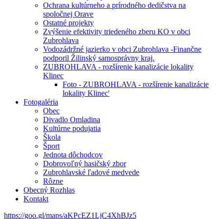
Ochrana kultúrneho a prírodného dedičstva na
spoločnej Orave
Ostatné projekty
Zvýšenie efektivity triedeného zberu KO v obci
Zubrohlava
Vodozádržné jazierko v obci Zubrohlava -Finančne
podporil Žilinský samosprávny kraj.
ZUBROHLAVA - rozšírenie kanalizácie lokality
Klinec
Foto - ZUBROHLAVA - rozšírenie kanalizácie
lokality Klinec'
Fotogaléria
Obec
Divadlo Omladina
Kultúrne podujatia
Škola
Šport
Jednota dôchodcov
Dobrovoľný hasičský zbor
Zubrohlavské ľadové medvede
Rôzne
Obecný Rozhlas
Kontakt
https://goo.gl/maps/aKPcEZ1LjC4XhBJz5