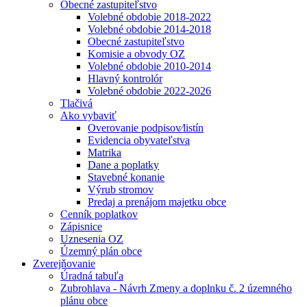
Obecné zastupiteľstvo
Volebné obdobie 2018-2022
Volebné obdobie 2014-2018
Obecné zastupiteľstvo
Komisie a obvody OZ
Volebné obdobie 2010-2014
Hlavný kontrolór
Volebné obdobie 2022-2026
Tlačivá
Ako vybaviť
Overovanie podpisov⁄listín
Evidencia obyvateľstva
Matrika
Dane a poplatky
Stavebné konanie
Výrub stromov
Predaj a prenájom majetku obce
Cenník poplatkov
Zápisnice
Uznesenia OZ
Územný plán obce
Zverejňovanie
Úradná tabuľa
Zubrohlava - Návrh Zmeny a doplnku č. 2 územného
plánu obce