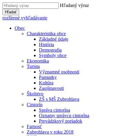
Hľadaný výraz
Hľadať
rozšírené vyhľadávanie
Obec
Charakteristika obce
Základné údaje
História
Demografia
Symboly obce
Ekonomika
Turista
Významné osobnosti
Pamiatky
Kultúra
Zaujímavosti
Školstvo
ZŠ s MŠ Zubrohlava
Cintorín
Správa cintorína
Oznamy správcu cintorína
Prevádzkový poriadok
Farnosť
Zubrohlava v roku 2018