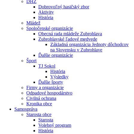
DHZ
Dobrovoľný hasičský zbor
Aktivity
História
Mládež
Spoločenské organizácie
Obecná rada mládeže Zubrohlava
Zubrohlavské ľadové medvede
Základná organizácia Jednoty dôchodcov
na Slovensku v Zubrohlave
Ďalšie organizácie
Šport
TJ Sokol
História
Výsledky
Ďalšie športy
Firmy a organizácie
Odpadové hospodárstvo
Civilná ochrana
Kronika obce
Samospráva
Starosta obce
Starosta
Volebný program
História