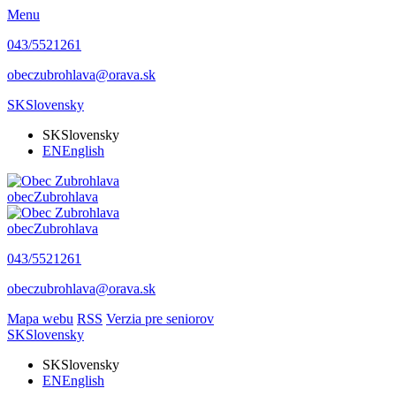
Menu
043/5521261
obeczubrohlava@orava.sk
SK
Slovensky
SK
Slovensky
EN
English
obec
Zubrohlava
obec
Zubrohlava
043/5521261
obeczubrohlava@orava.sk
Mapa webu
RSS
Verzia pre seniorov
SK
Slovensky
SK
Slovensky
EN
English