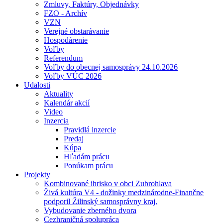
Zmluvy, Faktúry, Objednávky
FZO - Archív
VZN
Verejné obstarávanie
Hospodárenie
Voľby
Referendum
Voľby do obecnej samosprávy 24.10.2026
Voľby VÚC 2026
Udalosti
Aktuality
Kalendár akcií
Video
Inzercia
Pravidlá inzercie
Predaj
Kúpa
Hľadám prácu
Ponúkam prácu
Projekty
Kombinované ihrisko v obci Zubrohlava
Živá kultúra V4 - dožinky medzinárodne-Finančne
podporil Žilinský samosprávny kraj.
Vybudovanie zberného dvora
Cezhraničná spolupráca