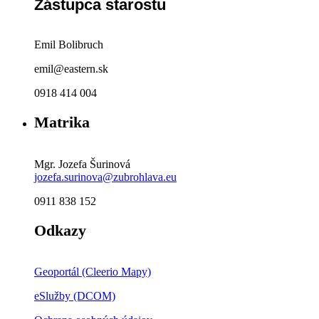
Zástupca starostu
Emil Bolibruch
emil@eastern.sk
0918 414 004
Matrika
Mgr. Jozefa Šurinová
jozefa.surinova@zubrohlava.eu
0911 838 152
Odkazy
Geoportál (Cleerio Mapy)
eSlužby (DCOM)