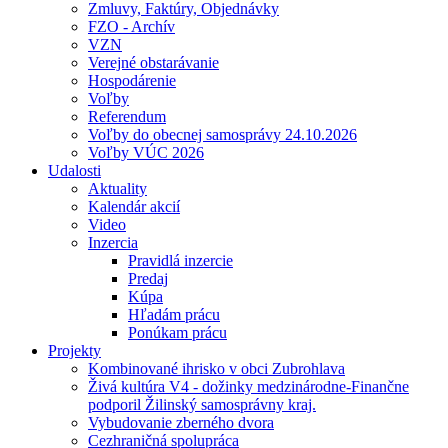
Zmluvy, Faktúry, Objednávky
FZO - Archív
VZN
Verejné obstarávanie
Hospodárenie
Voľby
Referendum
Voľby do obecnej samosprávy 24.10.2026
Voľby VÚC 2026
Udalosti
Aktuality
Kalendár akcií
Video
Inzercia
Pravidlá inzercie
Predaj
Kúpa
Hľadám prácu
Ponúkam prácu
Projekty
Kombinované ihrisko v obci Zubrohlava
Živá kultúra V4 - dožinky medzinárodne-Finančne
podporil Žilinský samosprávny kraj.
Vybudovanie zberného dvora
Cezhraničná spolupráca