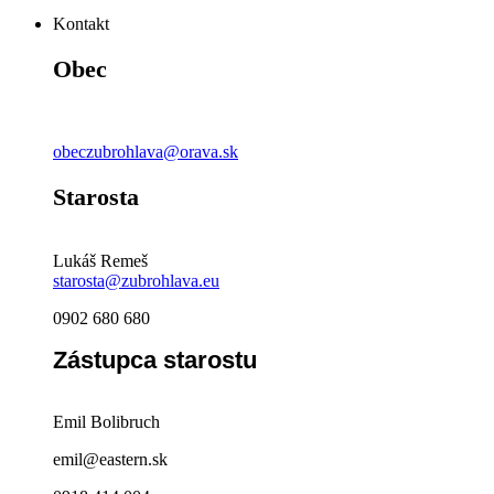
Kontakt
Obec
obeczubrohlava@orava.sk
Starosta
Lukáš Remeš
starosta@zubrohlava.eu
0902 680 680
Zástupca starostu
Emil Bolibruch
emil@eastern.sk