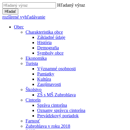
Hľadaný výraz
Hľadať
rozšírené vyhľadávanie
Obec
Charakteristika obce
Základné údaje
História
Demografia
Symboly obce
Ekonomika
Turista
Významné osobnosti
Pamiatky
Kultúra
Zaujímavosti
Školstvo
ZŠ s MŠ Zubrohlava
Cintorín
Správa cintorína
Oznamy správcu cintorína
Prevádzkový poriadok
Farnosť
Zubrohlava v roku 2018