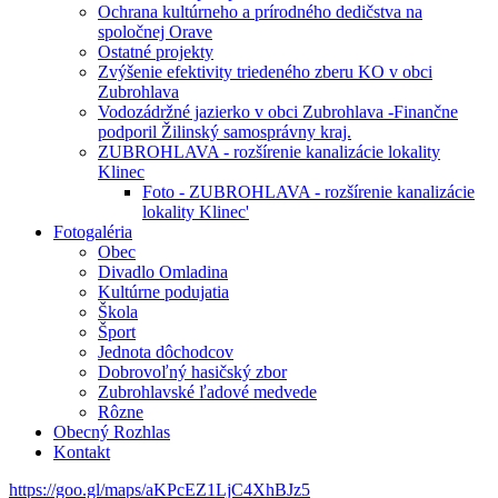
Ochrana kultúrneho a prírodného dedičstva na
spoločnej Orave
Ostatné projekty
Zvýšenie efektivity triedeného zberu KO v obci
Zubrohlava
Vodozádržné jazierko v obci Zubrohlava -Finančne
podporil Žilinský samosprávny kraj.
ZUBROHLAVA - rozšírenie kanalizácie lokality
Klinec
Foto - ZUBROHLAVA - rozšírenie kanalizácie
lokality Klinec'
Fotogaléria
Obec
Divadlo Omladina
Kultúrne podujatia
Škola
Šport
Jednota dôchodcov
Dobrovoľný hasičský zbor
Zubrohlavské ľadové medvede
Rôzne
Obecný Rozhlas
Kontakt
https://goo.gl/maps/aKPcEZ1LjC4XhBJz5