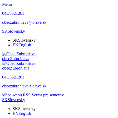
Menu
043/5521261
obeczubrohlava@orava.sk
SK
Slovensky
SK
Slovensky
EN
English
obec
Zubrohlava
obec
Zubrohlava
043/5521261
obeczubrohlava@orava.sk
Mapa webu
RSS
Verzia pre seniorov
SK
Slovensky
SK
Slovensky
EN
English