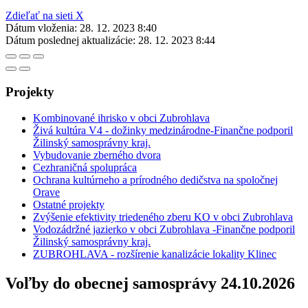
Zdieľať na sieti X
Dátum vloženia:
28. 12. 2023 8:40
Dátum poslednej aktualizácie:
28. 12. 2023 8:44
Projekty
Kombinované ihrisko v obci Zubrohlava
Živá kultúra V4 - dožinky medzinárodne-Finančne podporil
Žilinský samosprávny kraj.
Vybudovanie zberného dvora
Cezhraničná spolupráca
Ochrana kultúrneho a prírodného dedičstva na spoločnej
Orave
Ostatné projekty
Zvýšenie efektivity triedeného zberu KO v obci Zubrohlava
Vodozádržné jazierko v obci Zubrohlava -Finančne podporil
Žilinský samosprávny kraj.
ZUBROHLAVA - rozšírenie kanalizácie lokality Klinec
Voľby do obecnej samosprávy 24.10.2026