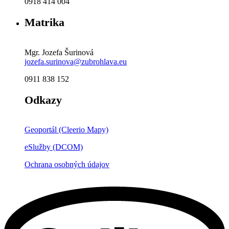
0918 414 004
Matrika
Mgr. Jozefa Šurinová
jozefa.surinova@zubrohlava.eu
0911 838 152
Odkazy
Geoportál (Cleerio Mapy)
eSlužby (DCOM)
Ochrana osobných údajov