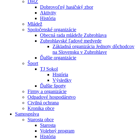
DHZ
Dobrovoľný hasičský zbor
Aktivity
História
Mládež
Spoločenské organizácie
Obecná rada mládeže Zubrohlava
Zubrohlavské ľadové medvede
Základná organizácia Jednoty dôchodcov
na Slovensku v Zubrohlave
Ďalšie organizácie
Šport
TJ Sokol
História
Výsledky
Ďalšie športy
Firmy a organizácie
Odpadové hospodárstvo
Civilná ochrana
Kronika obce
Samospráva
Starosta obce
Starosta
Volebný program
História