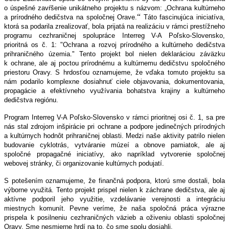
o úspešné zavŕšenie unikátneho projektu s názvom: „Ochrana kultúrneho
“
a prírodného dedičstva na spoločnej Orave.
Táto fascinujúca iniciatíva,
ktorá sa podarila zrealizovať, bola prijatá na realizáciu v rámci prestížneho
programu cezhraničnej spolupráce Interreg V-A Poľsko-Slovensko,
prioritná os č. 1: "Ochrana a rozvoj prírodného a kultúrneho dedičstva
prihraničného územia." Tento projekt bol nielen deklaráciou záväzku
k ochrane, ale aj poctou prírodnému a kultúrnemu dedičstvu spoločného
priestoru Oravy. S hrdosťou oznamujeme, že vďaka tomuto projektu sa
nám podarilo komplexne dosiahnuť ciele objavovania, dokumentovania,
propagácie a efektívneho využívania bohatstva krajiny a kultúrneho
dedičstva regiónu.
Program Interreg V-A Poľsko-Slovensko v rámci prioritnej osi č. 1, sa pre
nás stal zdrojom inšpirácie pri ochrane a podpore jedinečných prírodných
a kultúrnych hodnôt prihraničnej oblasti. Medzi naše aktivity patrilo nielen
budovanie cyklotrás, vytváranie múzeí a obnove pamiatok, ale aj
spoločné propagačné iniciatívy, ako napríklad vytvorenie spoločnej
webovej stránky, či organizovanie kultúrnych podujatí.
S potešením oznamujeme, že finančná podpora, ktorú sme dostali, bola
výborne využitá. Tento projekt prispel nielen k záchrane dedičstva, ale aj
aktívne podporil jeho využitie, vzdelávanie verejnosti a integráciu
miestnych komunít. Pevne veríme, že naša spoločná práca výrazne
prispela k posilneniu cezhraničných väzieb a oživeniu oblasti spoločnej
Oravy. Sme nesmierne hrdí na to, čo sme spolu dosiahli.