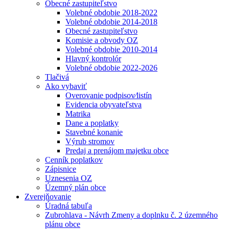
Obecné zastupiteľstvo
Volebné obdobie 2018-2022
Volebné obdobie 2014-2018
Obecné zastupiteľstvo
Komisie a obvody OZ
Volebné obdobie 2010-2014
Hlavný kontrolór
Volebné obdobie 2022-2026
Tlačivá
Ako vybaviť
Overovanie podpisov⁄listín
Evidencia obyvateľstva
Matrika
Dane a poplatky
Stavebné konanie
Výrub stromov
Predaj a prenájom majetku obce
Cenník poplatkov
Zápisnice
Uznesenia OZ
Územný plán obce
Zverejňovanie
Úradná tabuľa
Zubrohlava - Návrh Zmeny a doplnku č. 2 územného
plánu obce