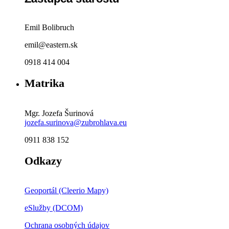
Emil Bolibruch
emil@eastern.sk
0918 414 004
Matrika
Mgr. Jozefa Šurinová
jozefa.surinova@zubrohlava.eu
0911 838 152
Odkazy
Geoportál (Cleerio Mapy)
eSlužby (DCOM)
Ochrana osobných údajov