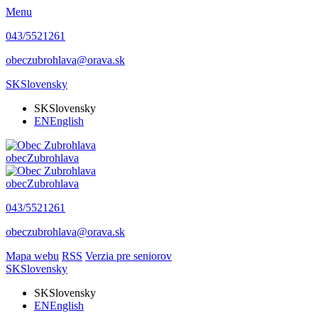
Menu
043/5521261
obeczubrohlava@orava.sk
SK
Slovensky
SK
Slovensky
EN
English
obec
Zubrohlava
obec
Zubrohlava
043/5521261
obeczubrohlava@orava.sk
Mapa webu
RSS
Verzia pre seniorov
SK
Slovensky
SK
Slovensky
EN
English