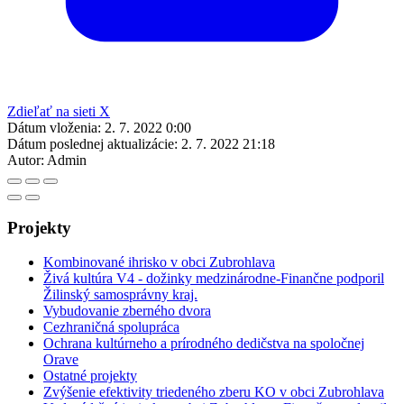
Zdieľať na sieti X
Dátum vloženia:
2. 7. 2022 0:00
Dátum poslednej aktualizácie:
2. 7. 2022 21:18
Autor:
Admin
Projekty
Kombinované ihrisko v obci Zubrohlava
Živá kultúra V4 - dožinky medzinárodne-Finančne podporil
Žilinský samosprávny kraj.
Vybudovanie zberného dvora
Cezhraničná spolupráca
Ochrana kultúrneho a prírodného dedičstva na spoločnej
Orave
Ostatné projekty
Zvýšenie efektivity triedeného zberu KO v obci Zubrohlava