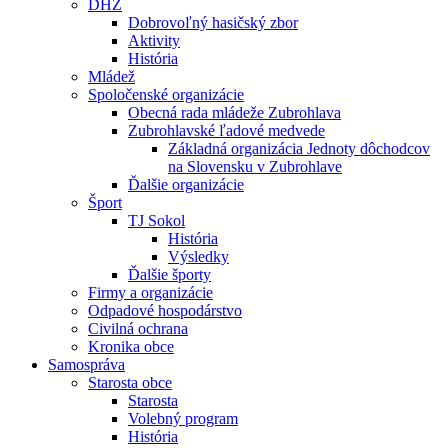
DHZ
Dobrovoľný hasičský zbor
Aktivity
História
Mládež
Spoločenské organizácie
Obecná rada mládeže Zubrohlava
Zubrohlavské ľadové medvede
Základná organizácia Jednoty dôchodcov
na Slovensku v Zubrohlave
Ďalšie organizácie
Šport
TJ Sokol
História
Výsledky
Ďalšie športy
Firmy a organizácie
Odpadové hospodárstvo
Civilná ochrana
Kronika obce
Samospráva
Starosta obce
Starosta
Volebný program
História