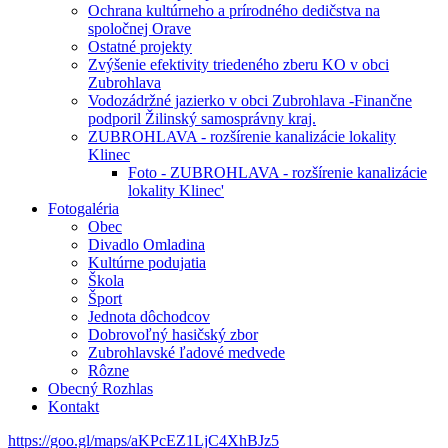
Ochrana kultúrneho a prírodného dedičstva na
spoločnej Orave
Ostatné projekty
Zvýšenie efektivity triedeného zberu KO v obci
Zubrohlava
Vodozádržné jazierko v obci Zubrohlava -Finančne
podporil Žilinský samosprávny kraj.
ZUBROHLAVA - rozšírenie kanalizácie lokality
Klinec
Foto - ZUBROHLAVA - rozšírenie kanalizácie
lokality Klinec'
Fotogaléria
Obec
Divadlo Omladina
Kultúrne podujatia
Škola
Šport
Jednota dôchodcov
Dobrovoľný hasičský zbor
Zubrohlavské ľadové medvede
Rôzne
Obecný Rozhlas
Kontakt
https://goo.gl/maps/aKPcEZ1LjC4XhBJz5