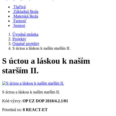
Tlačivá
Základná škola
Materská škola
Farnosť
Seniori
Úvodná stránka
Projekty
Ostatné projekty
S úctou a láskou k naším starším II.
S úctou a láskou k naším
starším II.
S úctou a láskou k naším starším II.
Kód výzvy:
OP ĽZ DOP 2018/4.2.1/01
Prioritná os:
8 REACT-ET