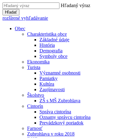
Hľadaný výraz
Hľadať
rozšírené vyhľadávanie
Obec
Charakteristika obce
Základné údaje
História
Demografia
Symboly obce
Ekonomika
Turista
Významné osobnosti
Pamiatky
Kultúra
Zaujímavosti
Školstvo
ZŠ s MŠ Zubrohlava
Cintorín
Správa cintorína
Oznamy správcu cintorína
Prevádzkový poriadok
Farnosť
Zubrohlava v roku 2018