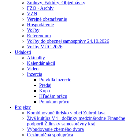
Zmluvy, Faktúry, Objednávky
FZO - Archív
VZN
Verejné obstarávanie
Hospodárenie
Voľby
Referendum
Voľby do obecnej samosprávy 24.10.2026
Voľby VÚC 2026
Udalosti
Aktuality
Kalendár akcií
Video
Inzercia
Pravidlá inzercie
Predaj
Kúpa
Hľadám prácu
Ponúkam prácu
Projekty
Kombinované ihrisko v obci Zubrohlava
Živá kultúra V4 - dožinky medzinárodne-Finančne
podporil Žilinský samosprávny kraj.
Vybudovanie zberného dvora
Cezhraničná spolupráca