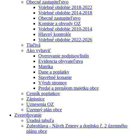
Obecné zastupiteľstvo
Volebné obdobie 2018-2022
Volebné obdobie 2014-2018
Obecné zastupiteľstvo
Komisie a obvody OZ
Volebné obdobie 2010-2014
Hlavný kontrolór
Volebné obdobie 2022-2026
Tlačivá
Ako vybaviť
Overovanie podpisov⁄listín
Evidencia obyvateľstva
Matrika
Dane a poplatky
Stavebné konanie
Výrub stromov
Predaj a prenájom majetku obce
Cenník poplatkov
Zápisnice
Uznesenia OZ
Územný plán obce
Zverejňovanie
Úradná tabuľa
Zubrohlava - Návrh Zmeny a doplnku č. 2 územného
plánu obce