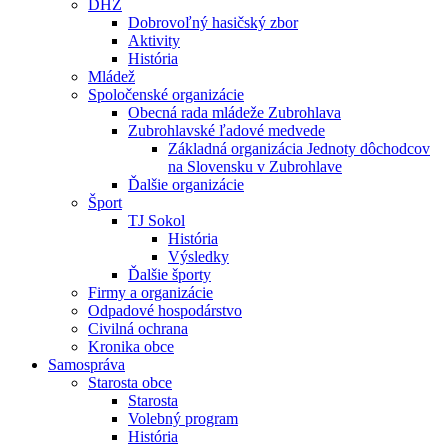
DHZ
Dobrovoľný hasičský zbor
Aktivity
História
Mládež
Spoločenské organizácie
Obecná rada mládeže Zubrohlava
Zubrohlavské ľadové medvede
Základná organizácia Jednoty dôchodcov
na Slovensku v Zubrohlave
Ďalšie organizácie
Šport
TJ Sokol
História
Výsledky
Ďalšie športy
Firmy a organizácie
Odpadové hospodárstvo
Civilná ochrana
Kronika obce
Samospráva
Starosta obce
Starosta
Volebný program
História