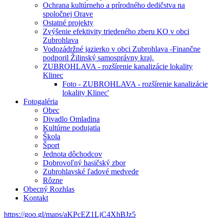
Ochrana kultúrneho a prírodného dedičstva na
spoločnej Orave
Ostatné projekty
Zvýšenie efektivity triedeného zberu KO v obci
Zubrohlava
Vodozádržné jazierko v obci Zubrohlava -Finančne
podporil Žilinský samosprávny kraj.
ZUBROHLAVA - rozšírenie kanalizácie lokality
Klinec
Foto - ZUBROHLAVA - rozšírenie kanalizácie
lokality Klinec'
Fotogaléria
Obec
Divadlo Omladina
Kultúrne podujatia
Škola
Šport
Jednota dôchodcov
Dobrovoľný hasičský zbor
Zubrohlavské ľadové medvede
Rôzne
Obecný Rozhlas
Kontakt
https://goo.gl/maps/aKPcEZ1LjC4XhBJz5