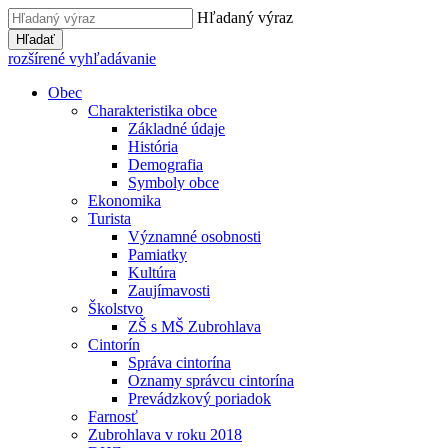
Hľadaný výraz
Hľadať
rozšírené vyhľadávanie
Obec
Charakteristika obce
Základné údaje
História
Demografia
Symboly obce
Ekonomika
Turista
Významné osobnosti
Pamiatky
Kultúra
Zaujímavosti
Školstvo
ZŠ s MŠ Zubrohlava
Cintorín
Správa cintorína
Oznamy správcu cintorína
Prevádzkový poriadok
Farnosť
Zubrohlava v roku 2018