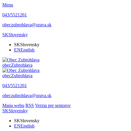
Menu
043/5521261
obeczubrohlava@orava.sk
SK
Slovensky
SK
Slovensky
EN
English
obec
Zubrohlava
obec
Zubrohlava
043/5521261
obeczubrohlava@orava.sk
Mapa webu
RSS
Verzia pre seniorov
SK
Slovensky
SK
Slovensky
EN
English