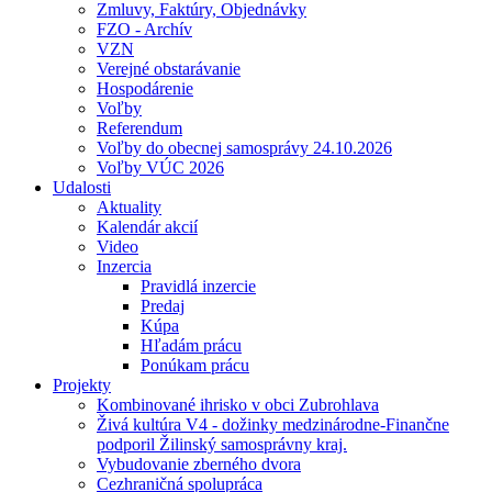
Zmluvy, Faktúry, Objednávky
FZO - Archív
VZN
Verejné obstarávanie
Hospodárenie
Voľby
Referendum
Voľby do obecnej samosprávy 24.10.2026
Voľby VÚC 2026
Udalosti
Aktuality
Kalendár akcií
Video
Inzercia
Pravidlá inzercie
Predaj
Kúpa
Hľadám prácu
Ponúkam prácu
Projekty
Kombinované ihrisko v obci Zubrohlava
Živá kultúra V4 - dožinky medzinárodne-Finančne
podporil Žilinský samosprávny kraj.
Vybudovanie zberného dvora
Cezhraničná spolupráca