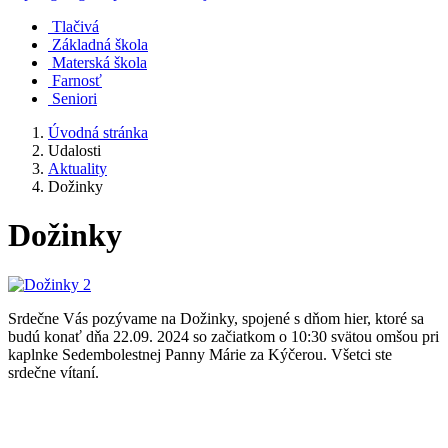
Tlačivá
Základná škola
Materská škola
Farnosť
Seniori
Úvodná stránka
Udalosti
Aktuality
Dožinky
Dožinky
Srdečne Vás pozývame na Dožinky, spojené s dňom hier, ktoré sa
budú konať dňa 22.09. 2024 so začiatkom o 10:30 svätou omšou pri
kaplnke Sedembolestnej Panny Márie za Kýčerou. Všetci ste
srdečne vítaní.