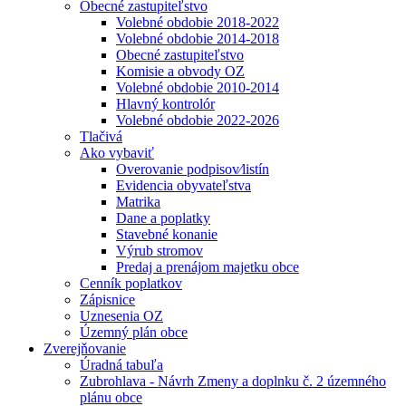
Obecné zastupiteľstvo
Volebné obdobie 2018-2022
Volebné obdobie 2014-2018
Obecné zastupiteľstvo
Komisie a obvody OZ
Volebné obdobie 2010-2014
Hlavný kontrolór
Volebné obdobie 2022-2026
Tlačivá
Ako vybaviť
Overovanie podpisov⁄listín
Evidencia obyvateľstva
Matrika
Dane a poplatky
Stavebné konanie
Výrub stromov
Predaj a prenájom majetku obce
Cenník poplatkov
Zápisnice
Uznesenia OZ
Územný plán obce
Zverejňovanie
Úradná tabuľa
Zubrohlava - Návrh Zmeny a doplnku č. 2 územného
plánu obce