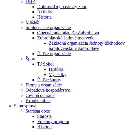
DHZ
Dobrovoľný hasičský zbor
Aktivity
História
Mládež
Spoločenské organizácie
Obecná rada mládeže Zubrohlava
Zubrohlavské ľadové medvede
Základná organizácia Jednoty dôchodcov
na Slovensku v Zubrohlave
Ďalšie organizácie
Šport
TJ Sokol
História
Výsledky
Ďalšie športy
Firmy a organizácie
Odpadové hospodárstvo
Civilná ochrana
Kronika obce
Samospráva
Starosta obce
Starosta
Volebný program
História