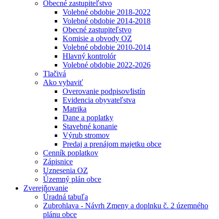
Obecné zastupiteľstvo
Volebné obdobie 2018-2022
Volebné obdobie 2014-2018
Obecné zastupiteľstvo
Komisie a obvody OZ
Volebné obdobie 2010-2014
Hlavný kontrolór
Volebné obdobie 2022-2026
Tlačivá
Ako vybaviť
Overovanie podpisov⁄listín
Evidencia obyvateľstva
Matrika
Dane a poplatky
Stavebné konanie
Výrub stromov
Predaj a prenájom majetku obce
Cenník poplatkov
Zápisnice
Uznesenia OZ
Územný plán obce
Zverejňovanie
Úradná tabuľa
Zubrohlava - Návrh Zmeny a doplnku č. 2 územného
plánu obce