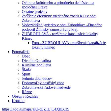
Ochrana kultúrneho a prírodného dedičstva na
spoločnej Orave
Ostatné projekty
Zvýšenie efektivity triedeného zberu KO v obci
Zubrohlava
Vodozádržné jazierko v obci Zubrohlava -Finančne
podporil Žilinský samosprávny kraj.
ZUBROHLAVA - rozšírenie kanalizácie lokality
Klinec
Foto - ZUBROHLAVA - rozšírenie kanalizácie
lokality Klinec'
Fotogaléria
Obec
Divadlo Omladina
Kultúrne podujatia
Škola
Šport
Jednota dôchodcov
Dobrovoľný hasičský zbor
Zubrohlavské ľadové medvede
Rôzne
Obecný Rozhlas
Kontakt
https://goo.gl/maps/aKPcEZ1LjC4XhBJz5