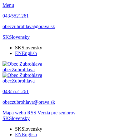
Menu
043/5521261
obeczubrohlava@orava.sk
SK
Slovensky
SK
Slovensky
EN
English
obec
Zubrohlava
obec
Zubrohlava
043/5521261
obeczubrohlava@orava.sk
Mapa webu
RSS
Verzia pre seniorov
SK
Slovensky
SK
Slovensky
EN
English