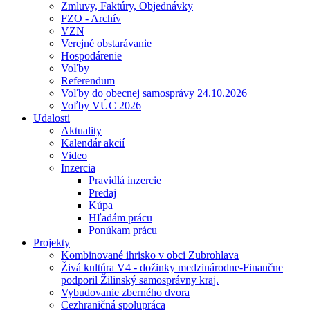
Zmluvy, Faktúry, Objednávky
FZO - Archív
VZN
Verejné obstarávanie
Hospodárenie
Voľby
Referendum
Voľby do obecnej samosprávy 24.10.2026
Voľby VÚC 2026
Udalosti
Aktuality
Kalendár akcií
Video
Inzercia
Pravidlá inzercie
Predaj
Kúpa
Hľadám prácu
Ponúkam prácu
Projekty
Kombinované ihrisko v obci Zubrohlava
Živá kultúra V4 - dožinky medzinárodne-Finančne
podporil Žilinský samosprávny kraj.
Vybudovanie zberného dvora
Cezhraničná spolupráca