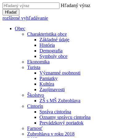
Hľadaný výraz
Hľadať
rozšírené vyhľadávanie
Obec
Charakteristika obce
Základné údaje
História
Demografia
Symboly obce
Ekonomika
Turista
Významné osobnosti
Pamiatky
Kultúra
Zaujímavosti
Školstvo
ZŠ s MŠ Zubrohlava
Cintorín
Správa cintorína
Oznamy správcu cintorína
Prevádzkový poriadok
Farnosť
Zubrohlava v roku 2018