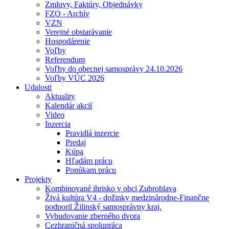
Zmluvy, Faktúry, Objednávky
FZO - Archív
VZN
Verejné obstarávanie
Hospodárenie
Voľby
Referendum
Voľby do obecnej samosprávy 24.10.2026
Voľby VÚC 2026
Udalosti
Aktuality
Kalendár akcií
Video
Inzercia
Pravidlá inzercie
Predaj
Kúpa
Hľadám prácu
Ponúkam prácu
Projekty
Kombinované ihrisko v obci Zubrohlava
Živá kultúra V4 - dožinky medzinárodne-Finančne
podporil Žilinský samosprávny kraj.
Vybudovanie zberného dvora
Cezhraničná spolupráca