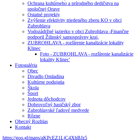
Ochrana kultúrneho a prírodného dedičstva na
spoločnej Orave
Ostatné projekty
Zvýšenie efektivity triedeného zberu KO v obci
Zubrohlava
Vodozádržné jazierko v obci Zubrohlava -Finančne
podporil Žilinský samosprávny kraj.
ZUBROHLAVA - rozšírenie kanalizácie lokality
Klinec
Foto - ZUBROHLAVA - rozšírenie kanalizácie
lokality Klinec'
Fotogaléria
Obec
Divadlo Omladina
Kultúrne podujatia
Škola
Šport
Jednota dôchodcov
Dobrovoľný hasičský zbor
Zubrohlavské ľadové medvede
Rôzne
Obecný Rozhlas
Kontakt
https://goo.gl/maps/aKPcEZ1LjC4XhBJz5