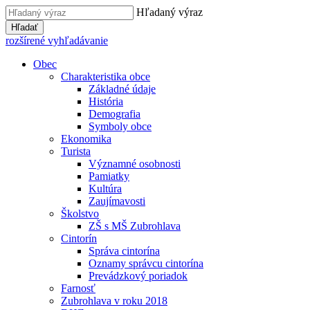
Hľadaný výraz
Hľadať
rozšírené vyhľadávanie
Obec
Charakteristika obce
Základné údaje
História
Demografia
Symboly obce
Ekonomika
Turista
Významné osobnosti
Pamiatky
Kultúra
Zaujímavosti
Školstvo
ZŠ s MŠ Zubrohlava
Cintorín
Správa cintorína
Oznamy správcu cintorína
Prevádzkový poriadok
Farnosť
Zubrohlava v roku 2018