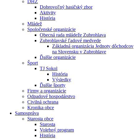
DHZ
Dobrovoľný hasičský zbor
Aktivity
História
Mládež
Spoločenské organizácie
Obecná rada mládeže Zubrohlava
Zubrohlavské ľadové medvede
Základná organizácia Jednoty dôchodcov
na Slovensku v Zubrohlave
Ďalšie organizácie
Šport
TJ Sokol
História
Výsledky
Ďalšie športy
Firmy a organizácie
Odpadové hospodárstvo
Civilná ochrana
Kronika obce
Samospráva
Starosta obce
Starosta
Volebný program
História