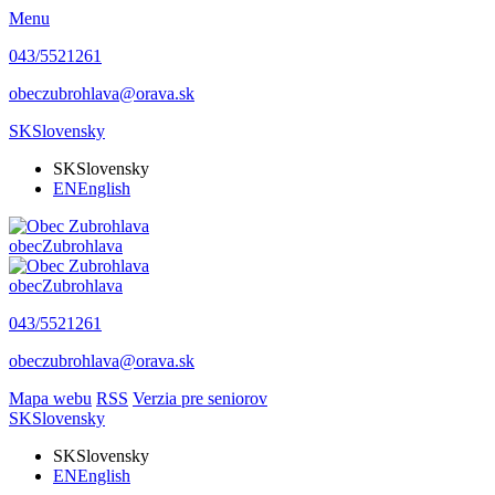
Menu
043/5521261
obeczubrohlava@orava.sk
SK
Slovensky
SK
Slovensky
EN
English
obec
Zubrohlava
obec
Zubrohlava
043/5521261
obeczubrohlava@orava.sk
Mapa webu
RSS
Verzia pre seniorov
SK
Slovensky
SK
Slovensky
EN
English