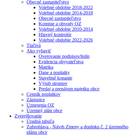
Obecné zastupiteľstvo
Volebné obdobie 2018-2022
Volebné obdobie 2014-2018
Obecné zastupiteľstvo
Komisie a obvody OZ
Volebné obdobie 2010-2014
Hlavný kontrolór
Volebné obdobie 2022-2026
Tlačivá
Ako vybaviť
Overovanie podpisov⁄listín
Evidencia obyvateľstva
Matrika
Dane a poplatky
Stavebné konanie
Výrub stromov
Predaj a prenájom majetku obce
Cenník poplatkov
Zápisnice
Uznesenia OZ
Územný plán obce
Zverejňovanie
Úradná tabuľa
Zubrohlava - Návrh Zmeny a doplnku č. 2 územného
plánu obce