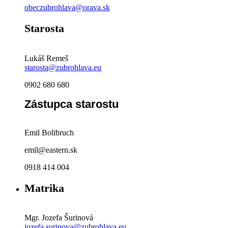
obeczubrohlava@orava.sk
Starosta
Lukáš Remeš
starosta@zubrohlava.eu
0902 680 680
Zástupca starostu
Emil Bolibruch
emil@eastern.sk
0918 414 004
Matrika
Mgr. Jozefa Šurinová
jozefa.surinova@zubrohlava.eu