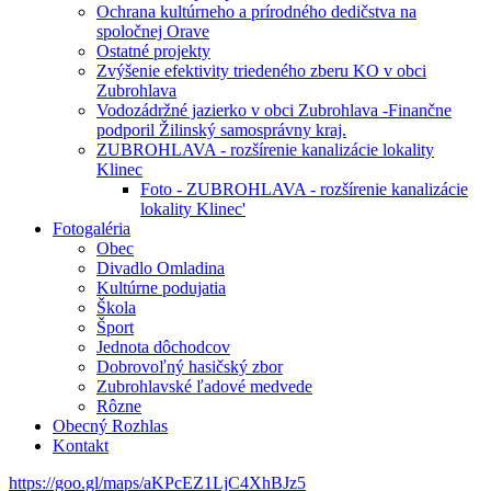
Ochrana kultúrneho a prírodného dedičstva na
spoločnej Orave
Ostatné projekty
Zvýšenie efektivity triedeného zberu KO v obci
Zubrohlava
Vodozádržné jazierko v obci Zubrohlava -Finančne
podporil Žilinský samosprávny kraj.
ZUBROHLAVA - rozšírenie kanalizácie lokality
Klinec
Foto - ZUBROHLAVA - rozšírenie kanalizácie
lokality Klinec'
Fotogaléria
Obec
Divadlo Omladina
Kultúrne podujatia
Škola
Šport
Jednota dôchodcov
Dobrovoľný hasičský zbor
Zubrohlavské ľadové medvede
Rôzne
Obecný Rozhlas
Kontakt
https://goo.gl/maps/aKPcEZ1LjC4XhBJz5