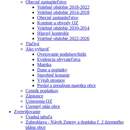
Obecné zastupiteľstvo
Volebné obdobie 2018-2022
Volebné obdobie 2014-2018
Obecné zastupiteľstvo
Komisie a obvody OZ
Volebné obdobie 2010-2014
Hlavný kontrolór
Volebné obdobie 2022-2026
Tlačivá
Ako vybaviť
Overovanie podpisov⁄listín
Evidencia obyvateľstva
Matrika
Dane a poplatky
Stavebné konanie
Výrub stromov
Predaj a prenájom majetku obce
Cenník poplatkov
Zápisnice
Uznesenia OZ
Územný plán obce
Zverejňovanie
Úradná tabuľa
Zubrohlava - Návrh Zmeny a doplnku č. 2 územného
plánu obce