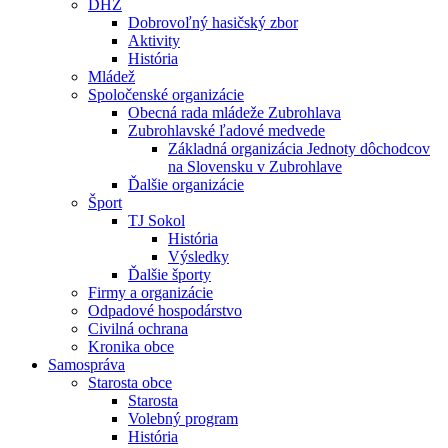
DHZ
Dobrovoľný hasičský zbor
Aktivity
História
Mládež
Spoločenské organizácie
Obecná rada mládeže Zubrohlava
Zubrohlavské ľadové medvede
Základná organizácia Jednoty dôchodcov
na Slovensku v Zubrohlave
Ďalšie organizácie
Šport
TJ Sokol
História
Výsledky
Ďalšie športy
Firmy a organizácie
Odpadové hospodárstvo
Civilná ochrana
Kronika obce
Samospráva
Starosta obce
Starosta
Volebný program
História