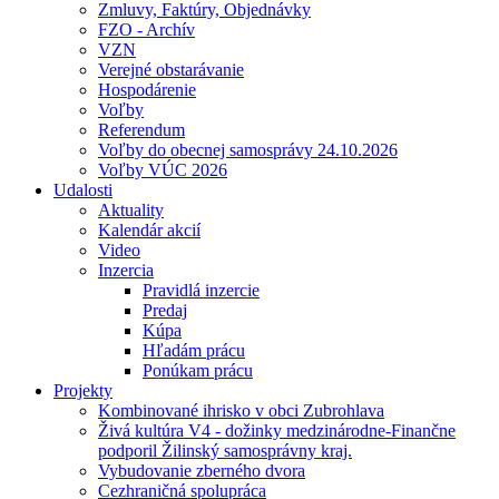
Zmluvy, Faktúry, Objednávky
FZO - Archív
VZN
Verejné obstarávanie
Hospodárenie
Voľby
Referendum
Voľby do obecnej samosprávy 24.10.2026
Voľby VÚC 2026
Udalosti
Aktuality
Kalendár akcií
Video
Inzercia
Pravidlá inzercie
Predaj
Kúpa
Hľadám prácu
Ponúkam prácu
Projekty
Kombinované ihrisko v obci Zubrohlava
Živá kultúra V4 - dožinky medzinárodne-Finančne
podporil Žilinský samosprávny kraj.
Vybudovanie zberného dvora
Cezhraničná spolupráca