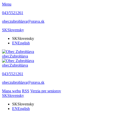
Menu
043/5521261
obeczubrohlava@orava.sk
SK
Slovensky
SK
Slovensky
EN
English
obec
Zubrohlava
obec
Zubrohlava
043/5521261
obeczubrohlava@orava.sk
Mapa webu
RSS
Verzia pre seniorov
SK
Slovensky
SK
Slovensky
EN
English