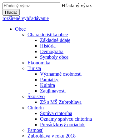
Hľadaný výraz
Hľadať
rozšírené vyhľadávanie
Obec
Charakteristika obce
Základné údaje
História
Demografia
Symboly obce
Ekonomika
Turista
Významné osobnosti
Pamiatky
Kultúra
Zaujímavosti
Školstvo
ZŠ s MŠ Zubrohlava
Cintorín
Správa cintorína
Oznamy správcu cintorína
Prevádzkový poriadok
Farnosť
Zubrohlava v roku 2018