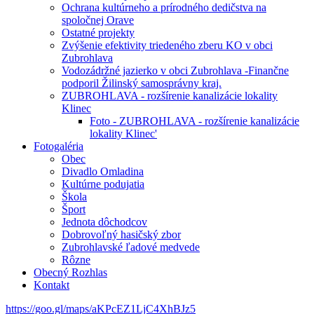
Ochrana kultúrneho a prírodného dedičstva na
spoločnej Orave
Ostatné projekty
Zvýšenie efektivity triedeného zberu KO v obci
Zubrohlava
Vodozádržné jazierko v obci Zubrohlava -Finančne
podporil Žilinský samosprávny kraj.
ZUBROHLAVA - rozšírenie kanalizácie lokality
Klinec
Foto - ZUBROHLAVA - rozšírenie kanalizácie
lokality Klinec'
Fotogaléria
Obec
Divadlo Omladina
Kultúrne podujatia
Škola
Šport
Jednota dôchodcov
Dobrovoľný hasičský zbor
Zubrohlavské ľadové medvede
Rôzne
Obecný Rozhlas
Kontakt
https://goo.gl/maps/aKPcEZ1LjC4XhBJz5