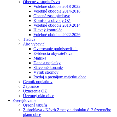
Obecné zastupiteľstvo
Volebné obdobie 2018-2022
Volebné obdobie 2014-2018
Obecné zastupiteľstvo
Komisie a obvody OZ
Volebné obdobie 2010-2014
Hlavný kontrolór
Volebné obdobie 2022-2026
Tlačivá
Ako vybaviť
Overovanie podpisov⁄listín
Evidencia obyvateľstva
Matrika
Dane a poplatky
Stavebné konanie
Výrub stromov
Predaj a prenájom majetku obce
Cenník poplatkov
Zápisnice
Uznesenia OZ
Územný plán obce
Zverejňovanie
Úradná tabuľa
Zubrohlava - Návrh Zmeny a doplnku č. 2 územného
plánu obce