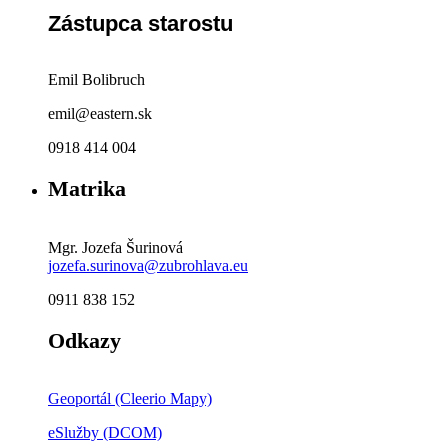
Zástupca starostu
Emil Bolibruch
emil@eastern.sk
0918 414 004
Matrika
Mgr. Jozefa Šurinová
jozefa.surinova@zubrohlava.eu
0911 838 152
Odkazy
Geoportál (Cleerio Mapy)
eSlužby (DCOM)