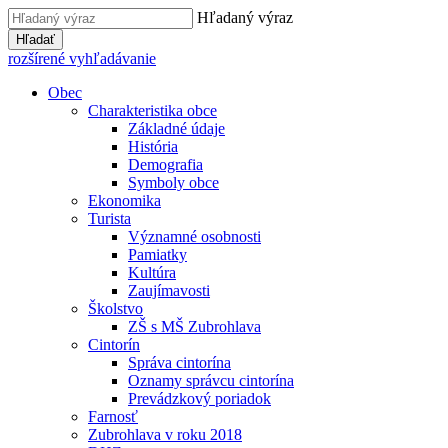
Hľadaný výraz
Hľadať
rozšírené vyhľadávanie
Obec
Charakteristika obce
Základné údaje
História
Demografia
Symboly obce
Ekonomika
Turista
Významné osobnosti
Pamiatky
Kultúra
Zaujímavosti
Školstvo
ZŠ s MŠ Zubrohlava
Cintorín
Správa cintorína
Oznamy správcu cintorína
Prevádzkový poriadok
Farnosť
Zubrohlava v roku 2018