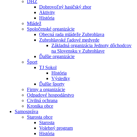
DHZ
Dobrovoľný hasičský zbor
Aktivity
História
Mládež
Spoločenské organizácie
Obecná rada mládeže Zubrohlava
Zubrohlavské ľadové medvede
Základná organizácia Jednoty dôchodcov
na Slovensku v Zubrohlave
Ďalšie organizácie
Šport
TJ Sokol
História
Výsledky
Ďalšie športy
Firmy a organizácie
Odpadové hospodárstvo
Civilná ochrana
Kronika obce
Samospráva
Starosta obce
Starosta
Volebný program
História