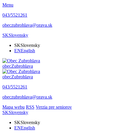
Menu
043/5521261
obeczubrohlava@orava.sk
SK
Slovensky
SK
Slovensky
EN
English
obec
Zubrohlava
obec
Zubrohlava
043/5521261
obeczubrohlava@orava.sk
Mapa webu
RSS
Verzia pre seniorov
SK
Slovensky
SK
Slovensky
EN
English