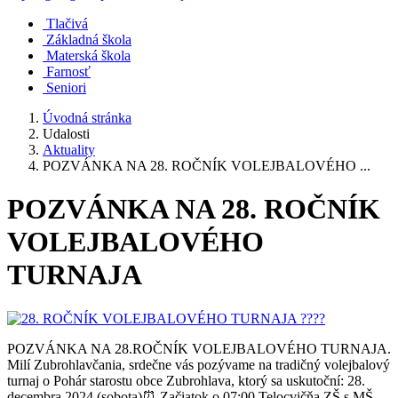
Tlačivá
Základná škola
Materská škola
Farnosť
Seniori
Úvodná stránka
Udalosti
Aktuality
POZVÁNKA NA 28. ROČNÍK VOLEJBALOVÉHO ...
POZVÁNKA NA 28. ROČNÍK
VOLEJBALOVÉHO
TURNAJA
POZVÁNKA NA 28.ROČNÍK VOLEJBALOVÉHO TURNAJA.
Milí Zubrohlavčania, srdečne vás pozývame na tradičný volejbalový
turnaj o Pohár starostu obce Zubrohlava, ktorý sa uskutoční: 28.
decembra 2024 (sobota)⏰ Začiatok o 07:00 Telocvičňa ZŠ s MŠ