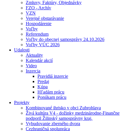
Zmluvy, Faktúry, Objednávky
FZO - Archív
VZN
Verejné obstarávanie
Hospodárenie
Voľby
Referendum
Voľby do obecnej samosprávy 24.10.2026
Voľby VÚC 2026
Udalosti
Aktuality
Kalendár akcií
Video
Inzercia
Pravidlá inzercie
Predaj
Kúpa
Hľadám prácu
Ponúkam prácu
Projekty
Kombinované ihrisko v obci Zubrohlava
Živá kultúra V4 - dožinky medzinárodne-Finančne
podporil Žilinský samosprávny kraj.
Vybudovanie zberného dvora
Cezhraničná spolupráca