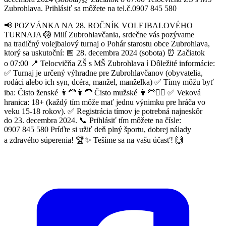
Zubrohlava. Prihlásiť sa môžete na tel.č.0907 845 580
📢 POZVÁNKA NA 28. ROČNÍK VOLEJBALOVÉHO
TURNAJA 🏐 Milí Zubrohlavčania, srdečne vás pozývame
na tradičný volejbalový turnaj o Pohár starostu obce Zubrohlava,
ktorý sa uskutoční: 📅 28. decembra 2024 (sobota) ⏰ Začiatok
o 07:00 📍 Telocvičňa ZŠ s MŠ Zubrohlava ℹ️ Dôležité informácie:
✅ Turnaj je určený výhradne pre Zubrohlavčanov (obyvatelia,
rodáci alebo ich syn, dcéra, manžel, manželka) ✅ Tímy môžu byť
iba: Čisto ženské 👩‍🦰👩‍🦱 Čisto mužské 👨‍🦳👱‍♂️ ✅ Veková
hranica: 18+ (každý tím môže mať jednu výnimku pre hráča vo
veku 15-18 rokov). ✅ Registrácia tímov je potrebná najneskôr
do 23. decembra 2024. 📞 Prihlásiť tím môžete na čísle:
0907 845 580 Príďte si užiť deň plný športu, dobrej nálady
a zdravého súperenia! 🏆✨ Tešíme sa na vašu účasť! 🙌