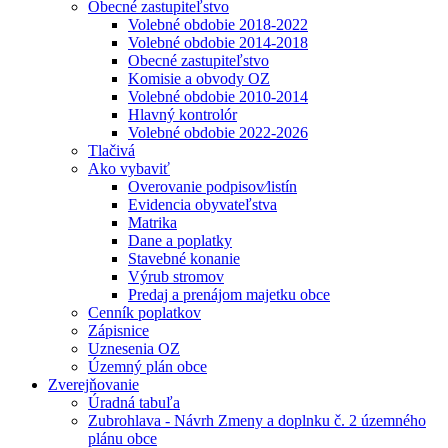
Obecné zastupiteľstvo
Volebné obdobie 2018-2022
Volebné obdobie 2014-2018
Obecné zastupiteľstvo
Komisie a obvody OZ
Volebné obdobie 2010-2014
Hlavný kontrolór
Volebné obdobie 2022-2026
Tlačivá
Ako vybaviť
Overovanie podpisov⁄listín
Evidencia obyvateľstva
Matrika
Dane a poplatky
Stavebné konanie
Výrub stromov
Predaj a prenájom majetku obce
Cenník poplatkov
Zápisnice
Uznesenia OZ
Územný plán obce
Zverejňovanie
Úradná tabuľa
Zubrohlava - Návrh Zmeny a doplnku č. 2 územného
plánu obce