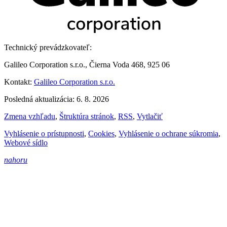
Technický prevádzkovateľ:
Galileo Corporation s.r.o., Čierna Voda 468, 925 06
Kontakt:
Galileo Corporation s.r.o.
Posledná aktualizácia: 6. 8. 2026
Zmena vzhľadu
,
Štruktúra stránok
,
RSS
,
Vytlačiť
Vyhlásenie o prístupnosti
,
Cookies
,
Vyhlásenie o ochrane súkromia
,
Webové sídlo
nahoru