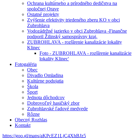
Ochrana kultúrneho a prírodného dedičstva na
spoločnej Orave
Ostatné projekty
Zvýšenie efektivity triedeného zberu KO v obci
Zubrohlava
Vodozádržné jazierko v obci Zubrohlava -Finančne
podporil Žilinský samosprávny kraj.
ZUBROHLAVA - rozšírenie kanalizácie lokality
Klinec
Foto - ZUBROHLAVA - rozšírenie kanalizácie
lokality Klinec'
Fotogaléria
Obec
Divadlo Omladina
Kultúrne podujatia
Škola
Šport
Jednota dôchodcov
Dobrovoľný hasičský zbor
Zubrohlavské ľadové medvede
Rôzne
Obecný Rozhlas
Kontakt
https://goo.gl/maps/aKPcEZ1LjC4XhBJz5