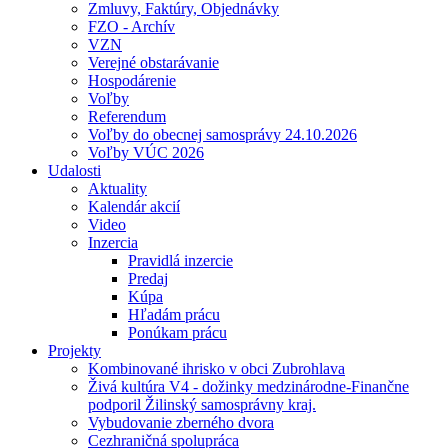
Zmluvy, Faktúry, Objednávky
FZO - Archív
VZN
Verejné obstarávanie
Hospodárenie
Voľby
Referendum
Voľby do obecnej samosprávy 24.10.2026
Voľby VÚC 2026
Udalosti
Aktuality
Kalendár akcií
Video
Inzercia
Pravidlá inzercie
Predaj
Kúpa
Hľadám prácu
Ponúkam prácu
Projekty
Kombinované ihrisko v obci Zubrohlava
Živá kultúra V4 - dožinky medzinárodne-Finančne
podporil Žilinský samosprávny kraj.
Vybudovanie zberného dvora
Cezhraničná spolupráca