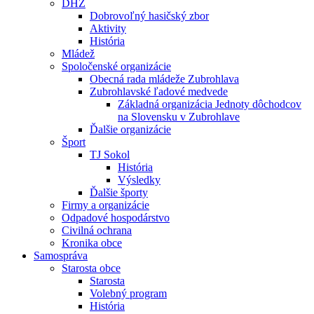
DHZ
Dobrovoľný hasičský zbor
Aktivity
História
Mládež
Spoločenské organizácie
Obecná rada mládeže Zubrohlava
Zubrohlavské ľadové medvede
Základná organizácia Jednoty dôchodcov
na Slovensku v Zubrohlave
Ďalšie organizácie
Šport
TJ Sokol
História
Výsledky
Ďalšie športy
Firmy a organizácie
Odpadové hospodárstvo
Civilná ochrana
Kronika obce
Samospráva
Starosta obce
Starosta
Volebný program
História