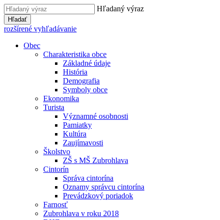
Hľadaný výraz
Hľadať
rozšírené vyhľadávanie
Obec
Charakteristika obce
Základné údaje
História
Demografia
Symboly obce
Ekonomika
Turista
Významné osobnosti
Pamiatky
Kultúra
Zaujímavosti
Školstvo
ZŠ s MŠ Zubrohlava
Cintorín
Správa cintorína
Oznamy správcu cintorína
Prevádzkový poriadok
Farnosť
Zubrohlava v roku 2018