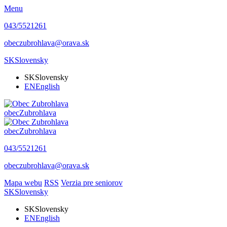
Menu
043/5521261
obeczubrohlava@orava.sk
SK
Slovensky
SK
Slovensky
EN
English
obec
Zubrohlava
obec
Zubrohlava
043/5521261
obeczubrohlava@orava.sk
Mapa webu
RSS
Verzia pre seniorov
SK
Slovensky
SK
Slovensky
EN
English