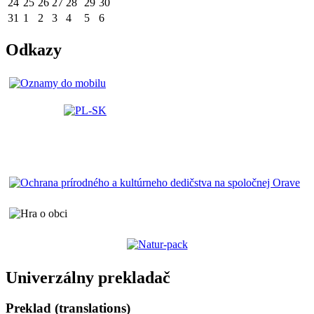
24
25
26
27
28
29
30
31
1
2
3
4
5
6
Odkazy
Univerzálny prekladač
Preklad (translations)