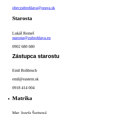
obeczubrohlava@orava.sk
Starosta
Lukáš Remeš
starosta@zubrohlava.eu
0902 680 680
Zástupca starostu
Emil Bolibruch
emil@eastern.sk
0918 414 004
Matrika
Mgr. Jozefa Šurinová