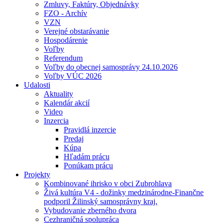
Zmluvy, Faktúry, Objednávky
FZO - Archív
VZN
Verejné obstarávanie
Hospodárenie
Voľby
Referendum
Voľby do obecnej samosprávy 24.10.2026
Voľby VÚC 2026
Udalosti
Aktuality
Kalendár akcií
Video
Inzercia
Pravidlá inzercie
Predaj
Kúpa
Hľadám prácu
Ponúkam prácu
Projekty
Kombinované ihrisko v obci Zubrohlava
Živá kultúra V4 - dožinky medzinárodne-Finančne
podporil Žilinský samosprávny kraj.
Vybudovanie zberného dvora
Cezhraničná spolupráca