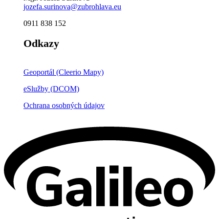
jozefa.surinova@zubrohlava.eu
0911 838 152
Odkazy
Geoportál (Cleerio Mapy)
eSlužby (DCOM)
Ochrana osobných údajov