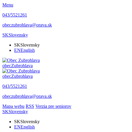
Menu
043/5521261
obeczubrohlava@orava.sk
SK
Slovensky
SK
Slovensky
EN
English
obec
Zubrohlava
obec
Zubrohlava
043/5521261
obeczubrohlava@orava.sk
Mapa webu
RSS
Verzia pre seniorov
SK
Slovensky
SK
Slovensky
EN
English