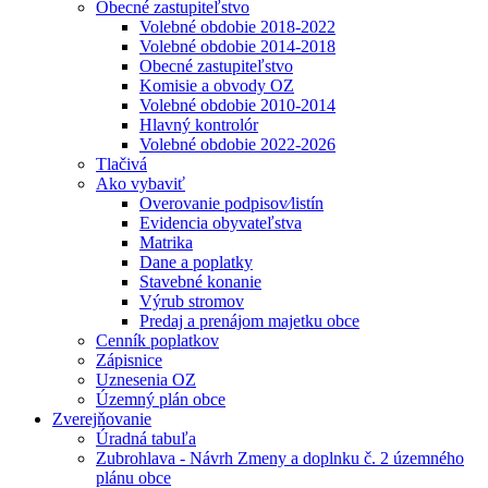
Obecné zastupiteľstvo
Volebné obdobie 2018-2022
Volebné obdobie 2014-2018
Obecné zastupiteľstvo
Komisie a obvody OZ
Volebné obdobie 2010-2014
Hlavný kontrolór
Volebné obdobie 2022-2026
Tlačivá
Ako vybaviť
Overovanie podpisov⁄listín
Evidencia obyvateľstva
Matrika
Dane a poplatky
Stavebné konanie
Výrub stromov
Predaj a prenájom majetku obce
Cenník poplatkov
Zápisnice
Uznesenia OZ
Územný plán obce
Zverejňovanie
Úradná tabuľa
Zubrohlava - Návrh Zmeny a doplnku č. 2 územného
plánu obce