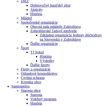
DHZ
Dobrovoľný hasičský zbor
Aktivity
História
Mládež
Spoločenské organizácie
Obecná rada mládeže Zubrohlava
Zubrohlavské ľadové medvede
Základná organizácia Jednoty dôchodcov
na Slovensku v Zubrohlave
Ďalšie organizácie
Šport
TJ Sokol
História
Výsledky
Ďalšie športy
Firmy a organizácie
Odpadové hospodárstvo
Civilná ochrana
Kronika obce
Samospráva
Starosta obce
Starosta
Volebný program
História