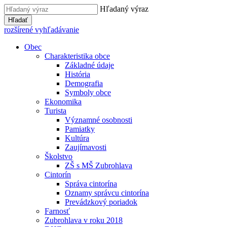
Hľadaný výraz
Hľadať
rozšírené vyhľadávanie
Obec
Charakteristika obce
Základné údaje
História
Demografia
Symboly obce
Ekonomika
Turista
Významné osobnosti
Pamiatky
Kultúra
Zaujímavosti
Školstvo
ZŠ s MŠ Zubrohlava
Cintorín
Správa cintorína
Oznamy správcu cintorína
Prevádzkový poriadok
Farnosť
Zubrohlava v roku 2018