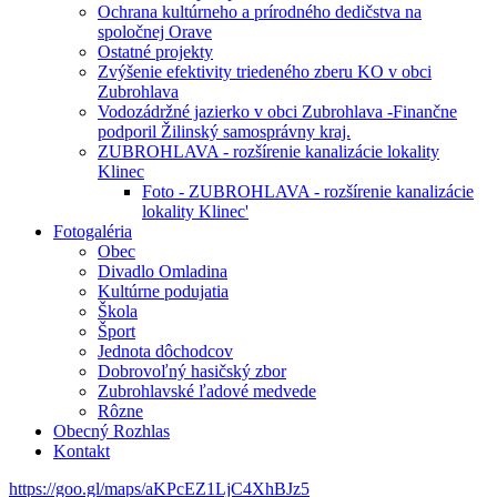
Ochrana kultúrneho a prírodného dedičstva na
spoločnej Orave
Ostatné projekty
Zvýšenie efektivity triedeného zberu KO v obci
Zubrohlava
Vodozádržné jazierko v obci Zubrohlava -Finančne
podporil Žilinský samosprávny kraj.
ZUBROHLAVA - rozšírenie kanalizácie lokality
Klinec
Foto - ZUBROHLAVA - rozšírenie kanalizácie
lokality Klinec'
Fotogaléria
Obec
Divadlo Omladina
Kultúrne podujatia
Škola
Šport
Jednota dôchodcov
Dobrovoľný hasičský zbor
Zubrohlavské ľadové medvede
Rôzne
Obecný Rozhlas
Kontakt
https://goo.gl/maps/aKPcEZ1LjC4XhBJz5