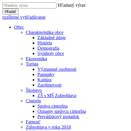
Hľadaný výraz
Hľadať
rozšírené vyhľadávanie
Obec
Charakteristika obce
Základné údaje
História
Demografia
Symboly obce
Ekonomika
Turista
Významné osobnosti
Pamiatky
Kultúra
Zaujímavosti
Školstvo
ZŠ s MŠ Zubrohlava
Cintorín
Správa cintorína
Oznamy správcu cintorína
Prevádzkový poriadok
Farnosť
Zubrohlava v roku 2018