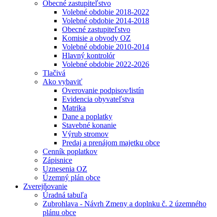
Obecné zastupiteľstvo
Volebné obdobie 2018-2022
Volebné obdobie 2014-2018
Obecné zastupiteľstvo
Komisie a obvody OZ
Volebné obdobie 2010-2014
Hlavný kontrolór
Volebné obdobie 2022-2026
Tlačivá
Ako vybaviť
Overovanie podpisov⁄listín
Evidencia obyvateľstva
Matrika
Dane a poplatky
Stavebné konanie
Výrub stromov
Predaj a prenájom majetku obce
Cenník poplatkov
Zápisnice
Uznesenia OZ
Územný plán obce
Zverejňovanie
Úradná tabuľa
Zubrohlava - Návrh Zmeny a doplnku č. 2 územného
plánu obce