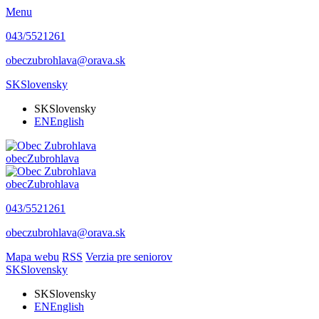
Menu
043/5521261
obeczubrohlava@orava.sk
SK
Slovensky
SK
Slovensky
EN
English
obec
Zubrohlava
obec
Zubrohlava
043/5521261
obeczubrohlava@orava.sk
Mapa webu
RSS
Verzia pre seniorov
SK
Slovensky
SK
Slovensky
EN
English