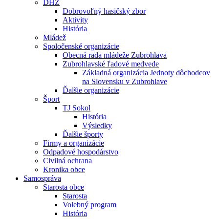
DHZ
Dobrovoľný hasičský zbor
Aktivity
História
Mládež
Spoločenské organizácie
Obecná rada mládeže Zubrohlava
Zubrohlavské ľadové medvede
Základná organizácia Jednoty dôchodcov
na Slovensku v Zubrohlave
Ďalšie organizácie
Šport
TJ Sokol
História
Výsledky
Ďalšie športy
Firmy a organizácie
Odpadové hospodárstvo
Civilná ochrana
Kronika obce
Samospráva
Starosta obce
Starosta
Volebný program
História