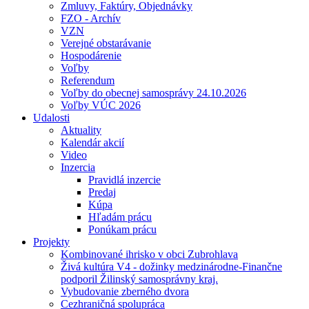
Zmluvy, Faktúry, Objednávky
FZO - Archív
VZN
Verejné obstarávanie
Hospodárenie
Voľby
Referendum
Voľby do obecnej samosprávy 24.10.2026
Voľby VÚC 2026
Udalosti
Aktuality
Kalendár akcií
Video
Inzercia
Pravidlá inzercie
Predaj
Kúpa
Hľadám prácu
Ponúkam prácu
Projekty
Kombinované ihrisko v obci Zubrohlava
Živá kultúra V4 - dožinky medzinárodne-Finančne
podporil Žilinský samosprávny kraj.
Vybudovanie zberného dvora
Cezhraničná spolupráca