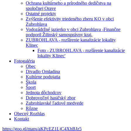
Ochrana kultúrneho a prírodného dedičstva na
spoločnej Orave
Ostatné projekty
Zvýšenie efektivity triedeného zberu KO v obci
Zubrohlava
Vodozádržné jazierko v obci Zubrohlava -Finančne
podporil Žilinský samosprávny kraj.
ZUBROHLAVA - rozšírenie kanalizácie lokality
Klinec
Foto - ZUBROHLAVA - rozšírenie kanalizácie
lokality Klinec'
Fotogaléria
Obec
Divadlo Omladina
Kultúrne podujatia
Škola
Šport
Jednota dôchodcov
Dobrovoľný hasičský zbor
Zubrohlavské ľadové medvede
Rôzne
Obecný Rozhlas
Kontakt
https://goo.gl/maps/aKPcEZ1LjC4XhBJz5