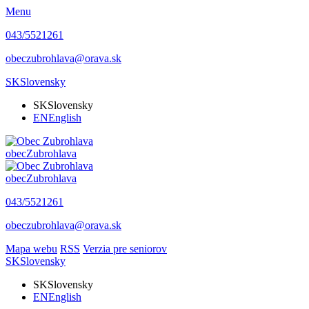
Menu
043/5521261
obeczubrohlava@orava.sk
SK
Slovensky
SK
Slovensky
EN
English
obec
Zubrohlava
obec
Zubrohlava
043/5521261
obeczubrohlava@orava.sk
Mapa webu
RSS
Verzia pre seniorov
SK
Slovensky
SK
Slovensky
EN
English