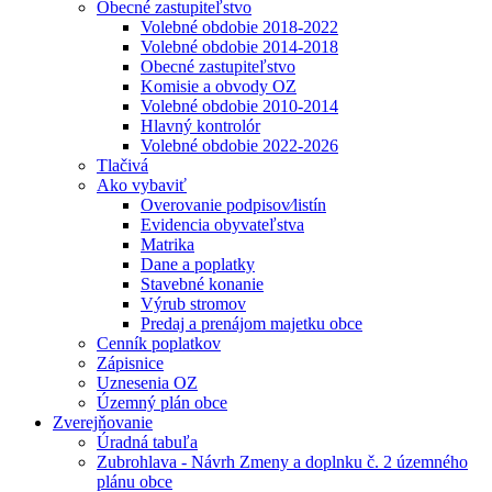
Obecné zastupiteľstvo
Volebné obdobie 2018-2022
Volebné obdobie 2014-2018
Obecné zastupiteľstvo
Komisie a obvody OZ
Volebné obdobie 2010-2014
Hlavný kontrolór
Volebné obdobie 2022-2026
Tlačivá
Ako vybaviť
Overovanie podpisov⁄listín
Evidencia obyvateľstva
Matrika
Dane a poplatky
Stavebné konanie
Výrub stromov
Predaj a prenájom majetku obce
Cenník poplatkov
Zápisnice
Uznesenia OZ
Územný plán obce
Zverejňovanie
Úradná tabuľa
Zubrohlava - Návrh Zmeny a doplnku č. 2 územného
plánu obce