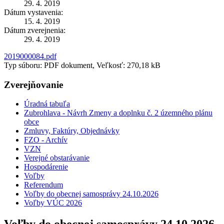
29. 4. 2019
Dátum vystavenia:
15. 4. 2019
Dátum zverejnenia:
29. 4. 2019
2019000084.pdf
Typ súboru: PDF dokument, Veľkosť: 270,18 kB
Zverejňovanie
Úradná tabuľa
Zubrohlava - Návrh Zmeny a doplnku č. 2 územného plánu
obce
Zmluvy, Faktúry, Objednávky
FZO - Archív
VZN
Verejné obstarávanie
Hospodárenie
Voľby
Referendum
Voľby do obecnej samosprávy 24.10.2026
Voľby VÚC 2026