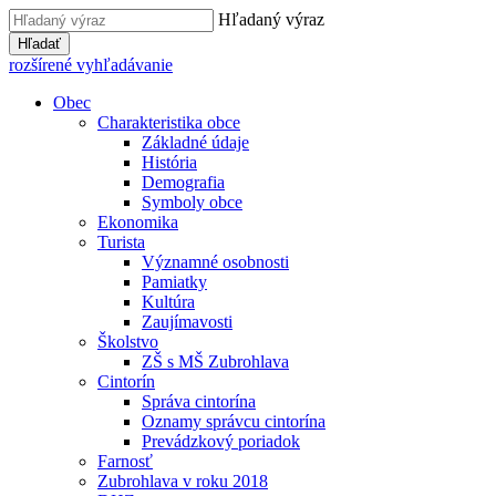
Hľadaný výraz
Hľadať
rozšírené vyhľadávanie
Obec
Charakteristika obce
Základné údaje
História
Demografia
Symboly obce
Ekonomika
Turista
Významné osobnosti
Pamiatky
Kultúra
Zaujímavosti
Školstvo
ZŠ s MŠ Zubrohlava
Cintorín
Správa cintorína
Oznamy správcu cintorína
Prevádzkový poriadok
Farnosť
Zubrohlava v roku 2018