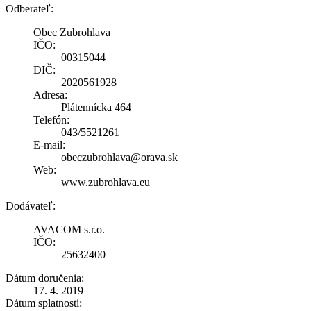
Odberateľ:
Obec Zubrohlava
IČO:
00315044
DIČ:
2020561928
Adresa:
Plátennícka 464
Telefón:
043/5521261
E-mail:
obeczubrohlava@orava.sk
Web:
www.zubrohlava.eu
Dodávateľ:
AVACOM s.r.o.
IČO:
25632400
Dátum doručenia:
17. 4. 2019
Dátum splatnosti: