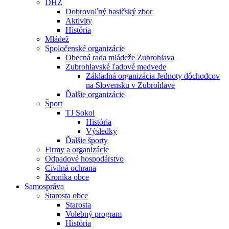
DHZ
Dobrovoľný hasičský zbor
Aktivity
História
Mládež
Spoločenské organizácie
Obecná rada mládeže Zubrohlava
Zubrohlavské ľadové medvede
Základná organizácia Jednoty dôchodcov
na Slovensku v Zubrohlave
Ďalšie organizácie
Šport
TJ Sokol
História
Výsledky
Ďalšie športy
Firmy a organizácie
Odpadové hospodárstvo
Civilná ochrana
Kronika obce
Samospráva
Starosta obce
Starosta
Volebný program
História