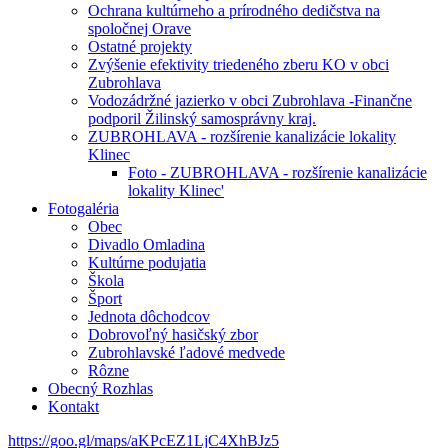
Ochrana kultúrneho a prírodného dedičstva na
spoločnej Orave
Ostatné projekty
Zvýšenie efektivity triedeného zberu KO v obci
Zubrohlava
Vodozádržné jazierko v obci Zubrohlava -Finančne
podporil Žilinský samosprávny kraj.
ZUBROHLAVA - rozšírenie kanalizácie lokality
Klinec
Foto - ZUBROHLAVA - rozšírenie kanalizácie
lokality Klinec'
Fotogaléria
Obec
Divadlo Omladina
Kultúrne podujatia
Škola
Šport
Jednota dôchodcov
Dobrovoľný hasičský zbor
Zubrohlavské ľadové medvede
Rôzne
Obecný Rozhlas
Kontakt
https://goo.gl/maps/aKPcEZ1LjC4XhBJz5