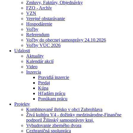
Zmluvy, Faktúry, Objednávky
FZO - Archív
VZN
Verejné obstarávanie
Hospodárenie
Voľby
Referendum
Voľby do obecnej samosprávy 24.10.2026
Voľby VÚC 2026
Udalosti
Aktuality
Kalendár akcií
Video
Inzercia
Pravidlá inzercie
Predaj
Kúpa
Hľadám prácu
Ponúkam prácu
Projekty
Kombinované ihrisko v obci Zubrohlava
Živá kultúra V4 - dožinky medzinárodne-Finančne
podporil Žilinský samosprávny kraj.
Vybudovanie zberného dvora
Cezhraničná spolupráca