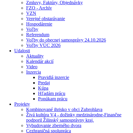
Zmluvy, Faktúry, Objednávky
FZO - Archív
VZN
Verejné obstarávanie
Hospodárenie
Voľby
Referendum
Voľby do obecnej samosprávy 24.10.2026
Voľby VÚC 2026
Udalosti
Aktuality
Kalendár akcií
Video
Inzercia
Pravidlá inzercie
Predaj
Kúpa
Hľadám prácu
Ponúkam prácu
Projekty
Kombinované ihrisko v obci Zubrohlava
Živá kultúra V4 - dožinky medzinárodne-Finančne
podporil Žilinský samosprávny kraj.
Vybudovanie zberného dvora
Cezhraničná spolupráca