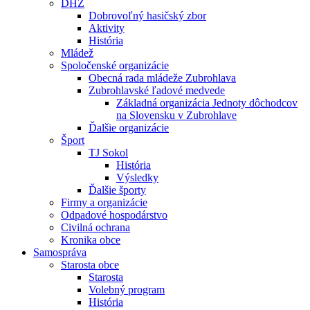
DHZ
Dobrovoľný hasičský zbor
Aktivity
História
Mládež
Spoločenské organizácie
Obecná rada mládeže Zubrohlava
Zubrohlavské ľadové medvede
Základná organizácia Jednoty dôchodcov
na Slovensku v Zubrohlave
Ďalšie organizácie
Šport
TJ Sokol
História
Výsledky
Ďalšie športy
Firmy a organizácie
Odpadové hospodárstvo
Civilná ochrana
Kronika obce
Samospráva
Starosta obce
Starosta
Volebný program
História