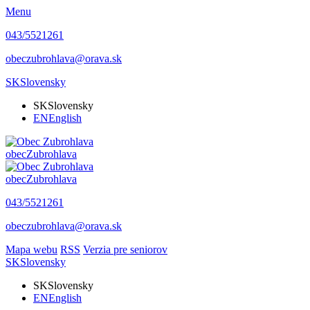
Menu
043/5521261
obeczubrohlava@orava.sk
SK
Slovensky
SK
Slovensky
EN
English
obec
Zubrohlava
obec
Zubrohlava
043/5521261
obeczubrohlava@orava.sk
Mapa webu
RSS
Verzia pre seniorov
SK
Slovensky
SK
Slovensky
EN
English