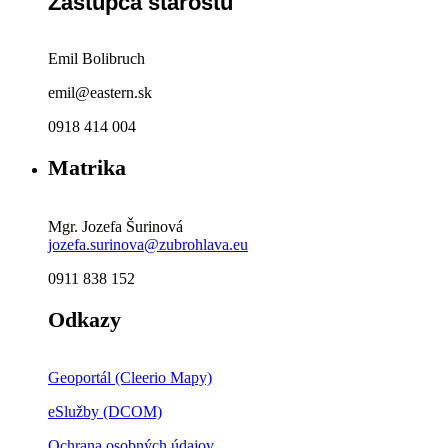
Zástupca starostu
Emil Bolibruch
emil@eastern.sk
0918 414 004
Matrika
Mgr. Jozefa Šurinová
jozefa.surinova@zubrohlava.eu
0911 838 152
Odkazy
Geoportál (Cleerio Mapy)
eSlužby (DCOM)
Ochrana osobných údajov