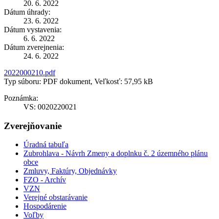
20. 6. 2022
Dátum úhrady:
23. 6. 2022
Dátum vystavenia:
6. 6. 2022
Dátum zverejnenia:
24. 6. 2022
2022000210.pdf
Typ súboru: PDF dokument, Veľkosť: 57,95 kB
Poznámka:
VS: 0020220021
Zverejňovanie
Úradná tabuľa
Zubrohlava - Návrh Zmeny a doplnku č. 2 územného plánu
obce
Zmluvy, Faktúry, Objednávky
FZO - Archív
VZN
Verejné obstarávanie
Hospodárenie
Voľby