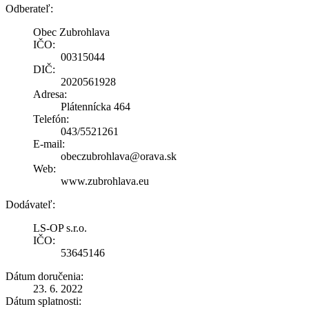
Odberateľ:
Obec Zubrohlava
IČO:
00315044
DIČ:
2020561928
Adresa:
Plátennícka 464
Telefón:
043/5521261
E-mail:
obeczubrohlava@orava.sk
Web:
www.zubrohlava.eu
Dodávateľ:
LS-OP s.r.o.
IČO:
53645146
Dátum doručenia:
23. 6. 2022
Dátum splatnosti: