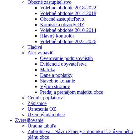
Obecné zastupiteľstvo
Volebné obdobie 2018-2022
Volebné obdobie 2014-2018
Obecné zastupiteľstvo
Komisie a obvody OZ
Volebné obdobie 2010-2014
Hlavný kontrolór
Volebné obdobie 2022-2026
Tlačivá
Ako vybaviť
Overovanie podpisov⁄listín
Evidencia obyvateľstva
Matrika
Dane a poplatky
Stavebné konanie
Výrub stromov
Predaj a prenájom majetku obce
Cenník poplatkov
Zápisnice
Uznesenia OZ
Územný plán obce
Zverejňovanie
Úradná tabuľa
Zubrohlava - Návrh Zmeny a doplnku č. 2 územného
plánu obce