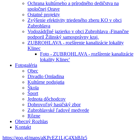
Ochrana kultúrneho a prírodného dedičstva na
spoločnej Orave
Ostatné projekty
Zvýšenie efektivity triedeného zberu KO v obci
Zubrohlava
Vodozádržné jazierko v obci Zubrohlava -Finančne
podporil Žilinský samosprávny kraj.
ZUBROHLAVA - rozšírenie kanalizácie lokality
Klinec
Foto - ZUBROHLAVA - rozšírenie kanalizácie
lokality Klinec'
Fotogaléria
Obec
Divadlo Omladina
Kultúrne podujatia
Škola
Šport
Jednota dôchodcov
Dobrovoľný hasičský zbor
Zubrohlavské ľadové medvede
Rôzne
Obecný Rozhlas
Kontakt
https://goo.gl/maps/aKPcEZ1LjC4XhBJz5