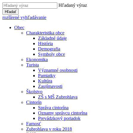
Hľadaný výraz
Hľadať
rozšírené vyhľadávanie
Obec
Charakteristika obce
Základné údaje
História
Demografia
Symboly obce
Ekonomika
Turista
Významné osobnosti
Pamiatky
Kultúra
Zaujímavosti
Školstvo
ZŠ s MŠ Zubrohlava
Cintorín
Správa cintorína
Oznamy správcu cintorína
Prevádzkový poriadok
Farnosť
Zubrohlava v roku 2018