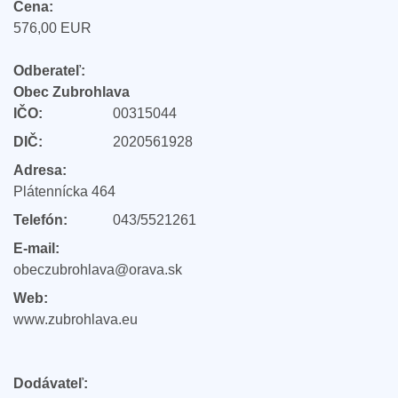
Cena:
576,00 EUR
Odberateľ:
Obec Zubrohlava
IČO:
00315044
DIČ:
2020561928
Adresa:
Plátennícka 464
Telefón:
043/5521261
E-mail:
obeczubrohlava@orava.sk
Web:
www.zubrohlava.eu
Dodávateľ: