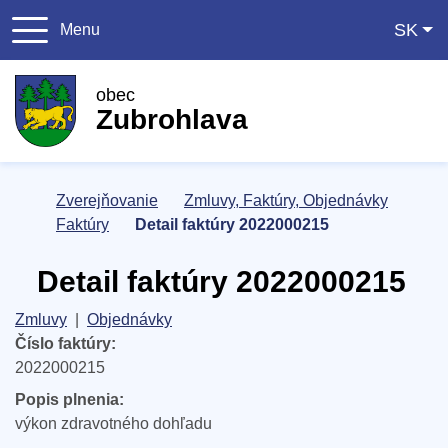
Slo
SK
Menu
043/5521261
obeczubrohlav
obec
Zubrohlava
Úvodná stránka
Zverejňovanie
Zmluvy, Faktúry, Objednávky
Faktúry
Detail faktúry 2022000215
Detail faktúry 2022000215
Zmluvy
|
Objednávky
Číslo faktúry:
2022000215
Popis plnenia:
výkon zdravotného dohľadu