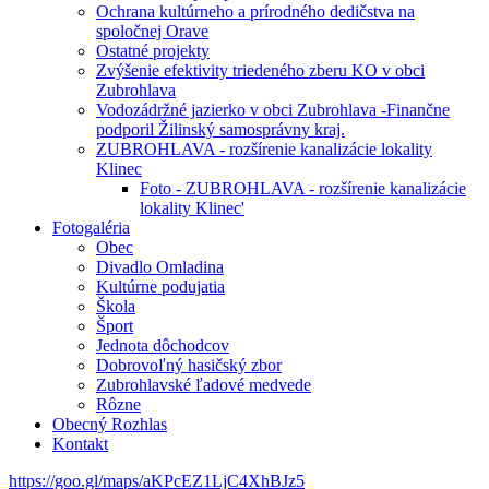
Ochrana kultúrneho a prírodného dedičstva na
spoločnej Orave
Ostatné projekty
Zvýšenie efektivity triedeného zberu KO v obci
Zubrohlava
Vodozádržné jazierko v obci Zubrohlava -Finančne
podporil Žilinský samosprávny kraj.
ZUBROHLAVA - rozšírenie kanalizácie lokality
Klinec
Foto - ZUBROHLAVA - rozšírenie kanalizácie
lokality Klinec'
Fotogaléria
Obec
Divadlo Omladina
Kultúrne podujatia
Škola
Šport
Jednota dôchodcov
Dobrovoľný hasičský zbor
Zubrohlavské ľadové medvede
Rôzne
Obecný Rozhlas
Kontakt
https://goo.gl/maps/aKPcEZ1LjC4XhBJz5