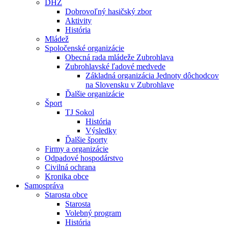
DHZ
Dobrovoľný hasičský zbor
Aktivity
História
Mládež
Spoločenské organizácie
Obecná rada mládeže Zubrohlava
Zubrohlavské ľadové medvede
Základná organizácia Jednoty dôchodcov
na Slovensku v Zubrohlave
Ďalšie organizácie
Šport
TJ Sokol
História
Výsledky
Ďalšie športy
Firmy a organizácie
Odpadové hospodárstvo
Civilná ochrana
Kronika obce
Samospráva
Starosta obce
Starosta
Volebný program
História