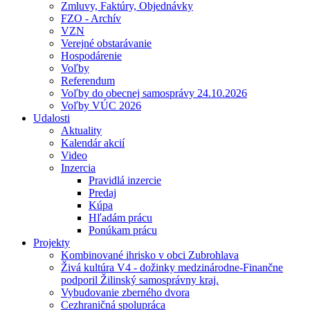
Zmluvy, Faktúry, Objednávky
FZO - Archív
VZN
Verejné obstarávanie
Hospodárenie
Voľby
Referendum
Voľby do obecnej samosprávy 24.10.2026
Voľby VÚC 2026
Udalosti
Aktuality
Kalendár akcií
Video
Inzercia
Pravidlá inzercie
Predaj
Kúpa
Hľadám prácu
Ponúkam prácu
Projekty
Kombinované ihrisko v obci Zubrohlava
Živá kultúra V4 - dožinky medzinárodne-Finančne
podporil Žilinský samosprávny kraj.
Vybudovanie zberného dvora
Cezhraničná spolupráca