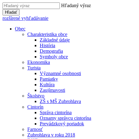
Hľadaný výraz
Hľadať
rozšírené vyhľadávanie
Obec
Charakteristika obce
Základné údaje
História
Demografia
Symboly obce
Ekonomika
Turista
Významné osobnosti
Pamiatky
Kultúra
Zaujímavosti
Školstvo
ZŠ s MŠ Zubrohlava
Cintorín
Správa cintorína
Oznamy správcu cintorína
Prevádzkový poriadok
Farnosť
Zubrohlava v roku 2018