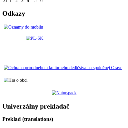
31
1
2
3
4
5
6
Odkazy
Univerzálny prekladač
Preklad (translations)