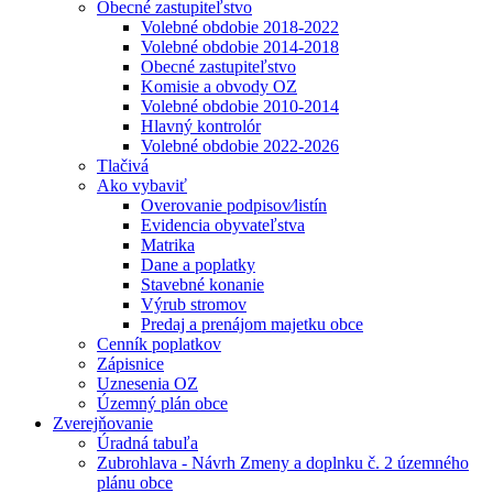
Obecné zastupiteľstvo
Volebné obdobie 2018-2022
Volebné obdobie 2014-2018
Obecné zastupiteľstvo
Komisie a obvody OZ
Volebné obdobie 2010-2014
Hlavný kontrolór
Volebné obdobie 2022-2026
Tlačivá
Ako vybaviť
Overovanie podpisov⁄listín
Evidencia obyvateľstva
Matrika
Dane a poplatky
Stavebné konanie
Výrub stromov
Predaj a prenájom majetku obce
Cenník poplatkov
Zápisnice
Uznesenia OZ
Územný plán obce
Zverejňovanie
Úradná tabuľa
Zubrohlava - Návrh Zmeny a doplnku č. 2 územného
plánu obce