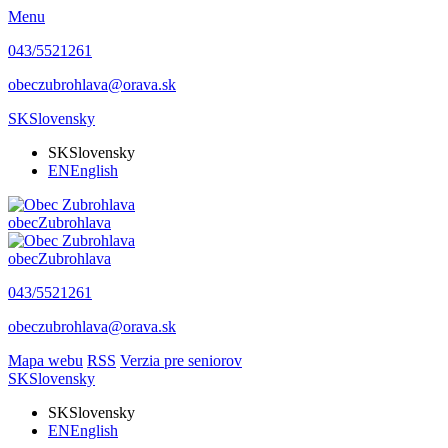
Menu
043/5521261
obeczubrohlava@orava.sk
SK
Slovensky
SK
Slovensky
EN
English
obec
Zubrohlava
obec
Zubrohlava
043/5521261
obeczubrohlava@orava.sk
Mapa webu
RSS
Verzia pre seniorov
SK
Slovensky
SK
Slovensky
EN
English