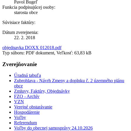
Pavol Bugeľ
Funkcia podpisujúcej osoby:
starosta obce
Súvisiace faktúry:
Dátum zverejnenia:
22. 2. 2018
objednavka DOXX 012018.pdf
Typ súboru: PDF dokument, Veľkosť: 63,83 kB
Zverejňovanie
Úradná tabuľa
Zubrohlava - Návrh Zmeny a doplnku č. 2 územného plánu
obce
Zmluvy, Faktúry, Objednávky
FZO - Archív
VZN
Verejné obstarávanie
Hospodárenie
Voľby
Referendum
Voľby do obecnej samosprávy 24.10.2026