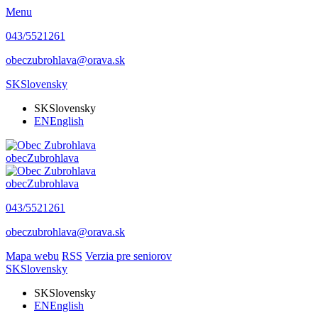
Menu
043/5521261
obeczubrohlava@orava.sk
SK
Slovensky
SK
Slovensky
EN
English
obec
Zubrohlava
obec
Zubrohlava
043/5521261
obeczubrohlava@orava.sk
Mapa webu
RSS
Verzia pre seniorov
SK
Slovensky
SK
Slovensky
EN
English