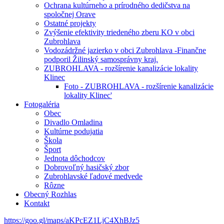
Ochrana kultúrneho a prírodného dedičstva na
spoločnej Orave
Ostatné projekty
Zvýšenie efektivity triedeného zberu KO v obci
Zubrohlava
Vodozádržné jazierko v obci Zubrohlava -Finančne
podporil Žilinský samosprávny kraj.
ZUBROHLAVA - rozšírenie kanalizácie lokality
Klinec
Foto - ZUBROHLAVA - rozšírenie kanalizácie
lokality Klinec'
Fotogaléria
Obec
Divadlo Omladina
Kultúrne podujatia
Škola
Šport
Jednota dôchodcov
Dobrovoľný hasičský zbor
Zubrohlavské ľadové medvede
Rôzne
Obecný Rozhlas
Kontakt
https://goo.gl/maps/aKPcEZ1LjC4XhBJz5