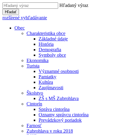
Hľadaný výraz
Hľadať
rozšírené vyhľadávanie
Obec
Charakteristika obce
Základné údaje
História
Demografia
Symboly obce
Ekonomika
Turista
Významné osobnosti
Pamiatky
Kultúra
Zaujímavosti
Školstvo
ZŠ s MŠ Zubrohlava
Cintorín
Správa cintorína
Oznamy správcu cintorína
Prevádzkový poriadok
Farnosť
Zubrohlava v roku 2018