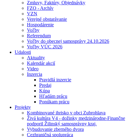
Zmluvy, Faktúry, Objednávky
FZO - Archív
VZN
Verejné obstarávanie
Hospodárenie
Voľby
Referendum
Voľby do obecnej samosprávy 24.10.2026
Voľby VÚC 2026
Udalosti
Aktuality
Kalendár akcií
Video
Inzercia
Pravidlá inzercie
Predaj
Kúpa
Hľadám prácu
Ponúkam prácu
Projekty
Kombinované ihrisko v obci Zubrohlava
Živá kultúra V4 - dožinky medzinárodne-Finančne
podporil Žilinský samosprávny kraj.
Vybudovanie zberného dvora
Cezhraničná spolupráca