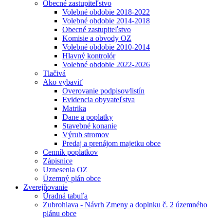
Obecné zastupiteľstvo
Volebné obdobie 2018-2022
Volebné obdobie 2014-2018
Obecné zastupiteľstvo
Komisie a obvody OZ
Volebné obdobie 2010-2014
Hlavný kontrolór
Volebné obdobie 2022-2026
Tlačivá
Ako vybaviť
Overovanie podpisov⁄listín
Evidencia obyvateľstva
Matrika
Dane a poplatky
Stavebné konanie
Výrub stromov
Predaj a prenájom majetku obce
Cenník poplatkov
Zápisnice
Uznesenia OZ
Územný plán obce
Zverejňovanie
Úradná tabuľa
Zubrohlava - Návrh Zmeny a doplnku č. 2 územného
plánu obce