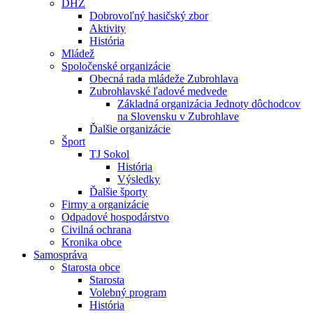
DHZ
Dobrovoľný hasičský zbor
Aktivity
História
Mládež
Spoločenské organizácie
Obecná rada mládeže Zubrohlava
Zubrohlavské ľadové medvede
Základná organizácia Jednoty dôchodcov
na Slovensku v Zubrohlave
Ďalšie organizácie
Šport
TJ Sokol
História
Výsledky
Ďalšie športy
Firmy a organizácie
Odpadové hospodárstvo
Civilná ochrana
Kronika obce
Samospráva
Starosta obce
Starosta
Volebný program
História