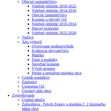
Obecné zastupiteľstvo
Volebné obdobie 2018-2022
Volebné obdobie 2014-2018
Obecné zastupiteľstvo
Komisie a obvody OZ
Volebné obdobie 2010-2014
Hlavný kontrolór
Volebné obdobie 2022-2026
Tlačivá
Ako vybaviť
Overovanie podpisov⁄listín
Evidencia obyvateľstva
Matrika
Dane a poplatky
Stavebné konanie
Výrub stromov
Predaj a prenájom majetku obce
Cenník poplatkov
Zápisnice
Uznesenia OZ
Územný plán obce
Zverejňovanie
Úradná tabuľa
Zubrohlava - Návrh Zmeny a doplnku č. 2 územného
plánu obce