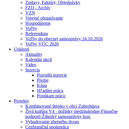
Zmluvy, Faktúry, Objednávky
FZO - Archív
VZN
Verejné obstarávanie
Hospodárenie
Voľby
Referendum
Voľby do obecnej samosprávy 24.10.2026
Voľby VÚC 2026
Udalosti
Aktuality
Kalendár akcií
Video
Inzercia
Pravidlá inzercie
Predaj
Kúpa
Hľadám prácu
Ponúkam prácu
Projekty
Kombinované ihrisko v obci Zubrohlava
Živá kultúra V4 - dožinky medzinárodne-Finančne
podporil Žilinský samosprávny kraj.
Vybudovanie zberného dvora
Cezhraničná spolupráca