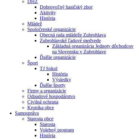
DHZ
Dobrovoľný hasičský zbor
Aktivity
História
Mládež
Spoločenské organizácie
Obecná rada mládeže Zubrohlava
Zubrohlavské ľadové medvede
Základná organizácia Jednoty dôchodcov
na Slovensku v Zubrohlave
Ďalšie organizácie
Šport
TJ Sokol
História
Výsledky
Ďalšie športy
Firmy a organizácie
Odpadové hospodárstvo
Civilná ochrana
Kronika obce
Samospráva
Starosta obce
Starosta
Volebný program
História