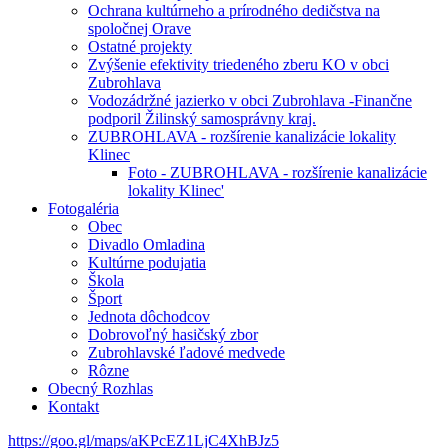
Ochrana kultúrneho a prírodného dedičstva na
spoločnej Orave
Ostatné projekty
Zvýšenie efektivity triedeného zberu KO v obci
Zubrohlava
Vodozádržné jazierko v obci Zubrohlava -Finančne
podporil Žilinský samosprávny kraj.
ZUBROHLAVA - rozšírenie kanalizácie lokality
Klinec
Foto - ZUBROHLAVA - rozšírenie kanalizácie
lokality Klinec'
Fotogaléria
Obec
Divadlo Omladina
Kultúrne podujatia
Škola
Šport
Jednota dôchodcov
Dobrovoľný hasičský zbor
Zubrohlavské ľadové medvede
Rôzne
Obecný Rozhlas
Kontakt
https://goo.gl/maps/aKPcEZ1LjC4XhBJz5