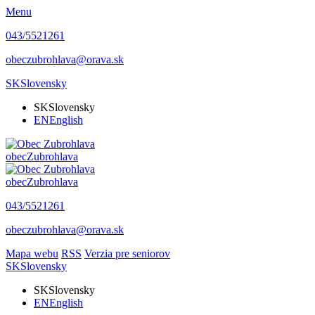
Menu
043/5521261
obeczubrohlava@orava.sk
SK
Slovensky
SK
Slovensky
EN
English
obec
Zubrohlava
obec
Zubrohlava
043/5521261
obeczubrohlava@orava.sk
Mapa webu
RSS
Verzia pre seniorov
SK
Slovensky
SK
Slovensky
EN
English