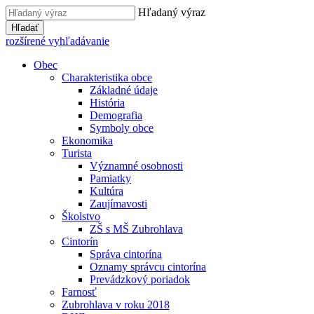
Hľadaný výraz
Hľadať
rozšírené vyhľadávanie
Obec
Charakteristika obce
Základné údaje
História
Demografia
Symboly obce
Ekonomika
Turista
Významné osobnosti
Pamiatky
Kultúra
Zaujímavosti
Školstvo
ZŠ s MŠ Zubrohlava
Cintorín
Správa cintorína
Oznamy správcu cintorína
Prevádzkový poriadok
Farnosť
Zubrohlava v roku 2018