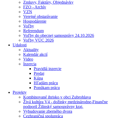
Zmluvy, Faktúry, Objednávky
FZO - Archív
VZN
Verejné obstarávanie
Hospodárenie
Voľby
Referendum
Voľby do obecnej samosprávy 24.10.2026
Voľby VÚC 2026
Udalosti
Aktuality
Kalendár akcií
Video
Inzercia
Pravidlá inzercie
Predaj
Kúpa
Hľadám prácu
Ponúkam prácu
Projekty
Kombinované ihrisko v obci Zubrohlava
Živá kultúra V4 - dožinky medzinárodne-Finančne
podporil Žilinský samosprávny kraj.
Vybudovanie zberného dvora
Cezhraničná spolupráca