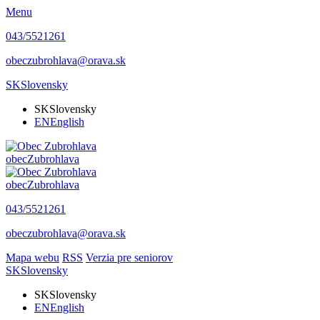
Menu
043/5521261
obeczubrohlava@orava.sk
SK
Slovensky
SK
Slovensky
EN
English
obec
Zubrohlava
obec
Zubrohlava
043/5521261
obeczubrohlava@orava.sk
Mapa webu
RSS
Verzia pre seniorov
SK
Slovensky
SK
Slovensky
EN
English