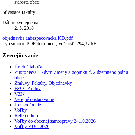
starosta obce
Súvisiace faktúry:
Dátum zverejnenia:
2. 3. 2018
objednavka zabezpecovacka KD.pdf
Typ súboru: PDF dokument, Veľkosť: 294,37 kB
Zverejňovanie
Úradná tabuľa
Zubrohlava - Návrh Zmeny a doplnku č. 2 územného plánu
obce
Zmluvy, Faktúry, Objednávky
FZO - Archív
VZN
Verejné obstarávanie
Hospodárenie
Voľby
Referendum
Voľby do obecnej samosprávy 24.10.2026
Voľby VÚC 2026