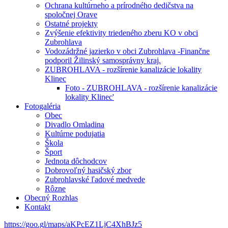
Ochrana kultúrneho a prírodného dedičstva na
spoločnej Orave
Ostatné projekty
Zvýšenie efektivity triedeného zberu KO v obci
Zubrohlava
Vodozádržné jazierko v obci Zubrohlava -Finančne
podporil Žilinský samosprávny kraj.
ZUBROHLAVA - rozšírenie kanalizácie lokality
Klinec
Foto - ZUBROHLAVA - rozšírenie kanalizácie
lokality Klinec'
Fotogaléria
Obec
Divadlo Omladina
Kultúrne podujatia
Škola
Šport
Jednota dôchodcov
Dobrovoľný hasičský zbor
Zubrohlavské ľadové medvede
Rôzne
Obecný Rozhlas
Kontakt
https://goo.gl/maps/aKPcEZ1LjC4XhBJz5