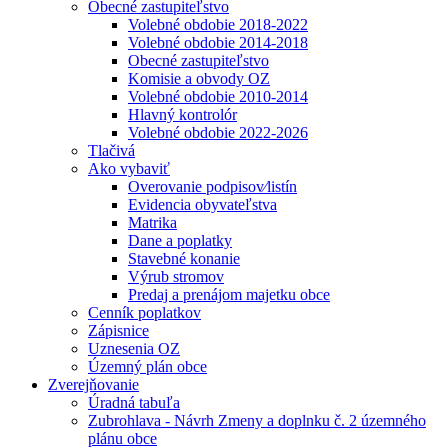
Obecné zastupiteľstvo
Volebné obdobie 2018-2022
Volebné obdobie 2014-2018
Obecné zastupiteľstvo
Komisie a obvody OZ
Volebné obdobie 2010-2014
Hlavný kontrolór
Volebné obdobie 2022-2026
Tlačivá
Ako vybaviť
Overovanie podpisov⁄listín
Evidencia obyvateľstva
Matrika
Dane a poplatky
Stavebné konanie
Výrub stromov
Predaj a prenájom majetku obce
Cenník poplatkov
Zápisnice
Uznesenia OZ
Územný plán obce
Zverejňovanie
Úradná tabuľa
Zubrohlava - Návrh Zmeny a doplnku č. 2 územného
plánu obce