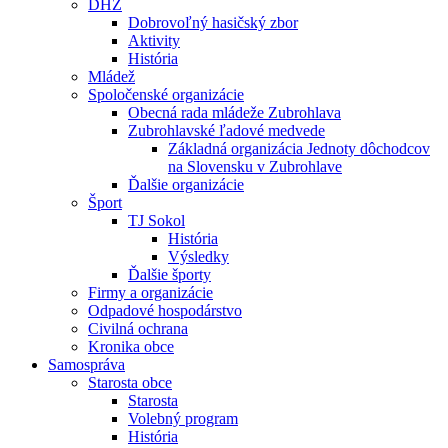
DHZ
Dobrovoľný hasičský zbor
Aktivity
História
Mládež
Spoločenské organizácie
Obecná rada mládeže Zubrohlava
Zubrohlavské ľadové medvede
Základná organizácia Jednoty dôchodcov
na Slovensku v Zubrohlave
Ďalšie organizácie
Šport
TJ Sokol
História
Výsledky
Ďalšie športy
Firmy a organizácie
Odpadové hospodárstvo
Civilná ochrana
Kronika obce
Samospráva
Starosta obce
Starosta
Volebný program
História