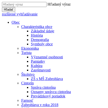
Hľadaný výraz
Hľadať
rozšírené vyhľadávanie
Obec
Charakteristika obce
Základné údaje
História
Demografia
Symboly obce
Ekonomika
Turista
Významné osobnosti
Pamiatky
Kultúra
Zaujímavosti
Školstvo
ZŠ s MŠ Zubrohlava
Cintorín
Správa cintorína
Oznamy správcu cintorína
Prevádzkový poriadok
Farnosť
Zubrohlava v roku 2018