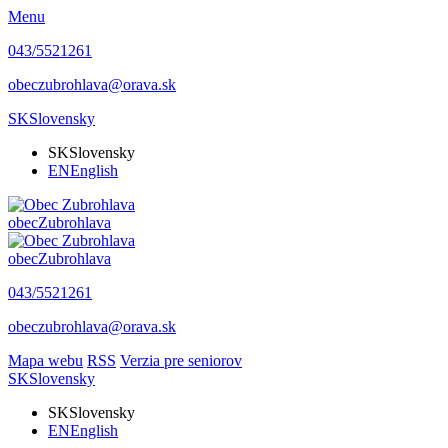
Menu
043/5521261
obeczubrohlava@orava.sk
SK
Slovensky
SK
Slovensky
EN
English
obec
Zubrohlava
obec
Zubrohlava
043/5521261
obeczubrohlava@orava.sk
Mapa webu
RSS
Verzia pre seniorov
SK
Slovensky
SK
Slovensky
EN
English