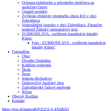
Ochrana kultúrneho a prírodného dedičstva na
spoločnej Orave
Ostatné projekty
Zvýšenie efektivity triedeného zberu KO v obci
Zubrohlava
Vodozádržné jazierko v obci Zubrohlava -Finančne
podporil Žilinský samosprávny kraj.
ZUBROHLAVA - rozšírenie kanalizácie lokality
Klinec
Foto - ZUBROHLAVA - rozšírenie kanalizácie
lokality Klinec'
Fotogaléria
Obec
Divadlo Omladina
Kultúrne podujatia
Škola
Šport
Jednota dôchodcov
Dobrovoľný hasičský zbor
Zubrohlavské ľadové medvede
Rôzne
Obecný Rozhlas
Kontakt
https://goo.gl/maps/aKPcEZ1LjC4XhBJz5