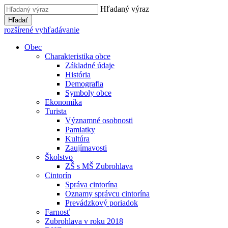
Hľadaný výraz
Hľadať
rozšírené vyhľadávanie
Obec
Charakteristika obce
Základné údaje
História
Demografia
Symboly obce
Ekonomika
Turista
Významné osobnosti
Pamiatky
Kultúra
Zaujímavosti
Školstvo
ZŠ s MŠ Zubrohlava
Cintorín
Správa cintorína
Oznamy správcu cintorína
Prevádzkový poriadok
Farnosť
Zubrohlava v roku 2018