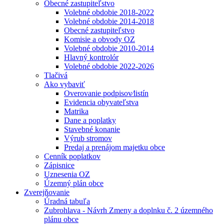
Obecné zastupiteľstvo
Volebné obdobie 2018-2022
Volebné obdobie 2014-2018
Obecné zastupiteľstvo
Komisie a obvody OZ
Volebné obdobie 2010-2014
Hlavný kontrolór
Volebné obdobie 2022-2026
Tlačivá
Ako vybaviť
Overovanie podpisov⁄listín
Evidencia obyvateľstva
Matrika
Dane a poplatky
Stavebné konanie
Výrub stromov
Predaj a prenájom majetku obce
Cenník poplatkov
Zápisnice
Uznesenia OZ
Územný plán obce
Zverejňovanie
Úradná tabuľa
Zubrohlava - Návrh Zmeny a doplnku č. 2 územného
plánu obce