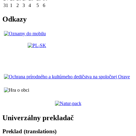
31
1
2
3
4
5
6
Odkazy
Univerzálny prekladač
Preklad (translations)