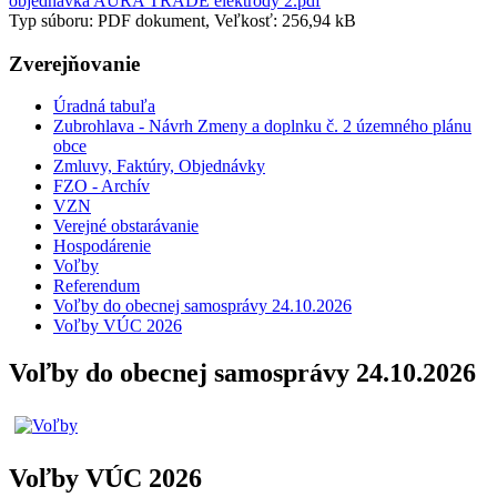
objednavka AURA TRADE elektrody 2.pdf
Typ súboru: PDF dokument, Veľkosť: 256,94 kB
Zverejňovanie
Úradná tabuľa
Zubrohlava - Návrh Zmeny a doplnku č. 2 územného plánu
obce
Zmluvy, Faktúry, Objednávky
FZO - Archív
VZN
Verejné obstarávanie
Hospodárenie
Voľby
Referendum
Voľby do obecnej samosprávy 24.10.2026
Voľby VÚC 2026
Voľby do obecnej samosprávy 24.10.2026
Voľby VÚC 2026