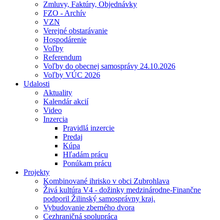
Zmluvy, Faktúry, Objednávky
FZO - Archív
VZN
Verejné obstarávanie
Hospodárenie
Voľby
Referendum
Voľby do obecnej samosprávy 24.10.2026
Voľby VÚC 2026
Udalosti
Aktuality
Kalendár akcií
Video
Inzercia
Pravidlá inzercie
Predaj
Kúpa
Hľadám prácu
Ponúkam prácu
Projekty
Kombinované ihrisko v obci Zubrohlava
Živá kultúra V4 - dožinky medzinárodne-Finančne
podporil Žilinský samosprávny kraj.
Vybudovanie zberného dvora
Cezhraničná spolupráca