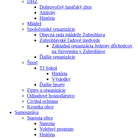
DHZ
Dobrovoľný hasičský zbor
Aktivity
História
Mládež
Spoločenské organizácie
Obecná rada mládeže Zubrohlava
Zubrohlavské ľadové medvede
Základná organizácia Jednoty dôchodcov
na Slovensku v Zubrohlave
Ďalšie organizácie
Šport
TJ Sokol
História
Výsledky
Ďalšie športy
Firmy a organizácie
Odpadové hospodárstvo
Civilná ochrana
Kronika obce
Samospráva
Starosta obce
Starosta
Volebný program
História