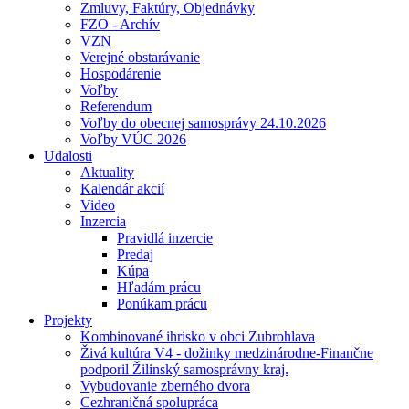
Zmluvy, Faktúry, Objednávky
FZO - Archív
VZN
Verejné obstarávanie
Hospodárenie
Voľby
Referendum
Voľby do obecnej samosprávy 24.10.2026
Voľby VÚC 2026
Udalosti
Aktuality
Kalendár akcií
Video
Inzercia
Pravidlá inzercie
Predaj
Kúpa
Hľadám prácu
Ponúkam prácu
Projekty
Kombinované ihrisko v obci Zubrohlava
Živá kultúra V4 - dožinky medzinárodne-Finančne
podporil Žilinský samosprávny kraj.
Vybudovanie zberného dvora
Cezhraničná spolupráca