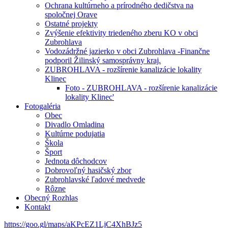
Ochrana kultúrneho a prírodného dedičstva na
spoločnej Orave
Ostatné projekty
Zvýšenie efektivity triedeného zberu KO v obci
Zubrohlava
Vodozádržné jazierko v obci Zubrohlava -Finančne
podporil Žilinský samosprávny kraj.
ZUBROHLAVA - rozšírenie kanalizácie lokality
Klinec
Foto - ZUBROHLAVA - rozšírenie kanalizácie
lokality Klinec'
Fotogaléria
Obec
Divadlo Omladina
Kultúrne podujatia
Škola
Šport
Jednota dôchodcov
Dobrovoľný hasičský zbor
Zubrohlavské ľadové medvede
Rôzne
Obecný Rozhlas
Kontakt
https://goo.gl/maps/aKPcEZ1LjC4XhBJz5