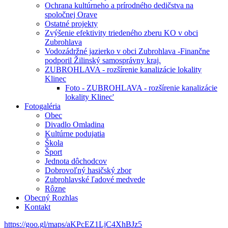
Ochrana kultúrneho a prírodného dedičstva na
spoločnej Orave
Ostatné projekty
Zvýšenie efektivity triedeného zberu KO v obci
Zubrohlava
Vodozádržné jazierko v obci Zubrohlava -Finančne
podporil Žilinský samosprávny kraj.
ZUBROHLAVA - rozšírenie kanalizácie lokality
Klinec
Foto - ZUBROHLAVA - rozšírenie kanalizácie
lokality Klinec'
Fotogaléria
Obec
Divadlo Omladina
Kultúrne podujatia
Škola
Šport
Jednota dôchodcov
Dobrovoľný hasičský zbor
Zubrohlavské ľadové medvede
Rôzne
Obecný Rozhlas
Kontakt
https://goo.gl/maps/aKPcEZ1LjC4XhBJz5