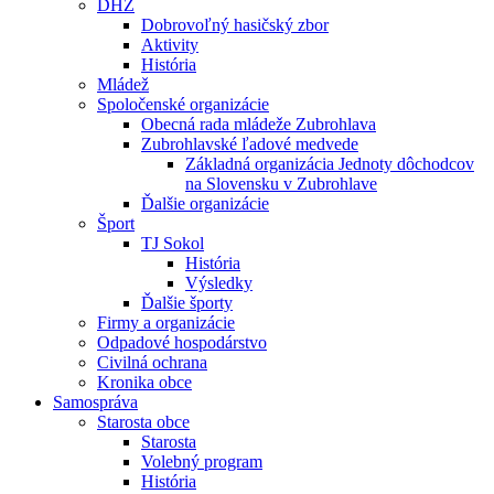
DHZ
Dobrovoľný hasičský zbor
Aktivity
História
Mládež
Spoločenské organizácie
Obecná rada mládeže Zubrohlava
Zubrohlavské ľadové medvede
Základná organizácia Jednoty dôchodcov
na Slovensku v Zubrohlave
Ďalšie organizácie
Šport
TJ Sokol
História
Výsledky
Ďalšie športy
Firmy a organizácie
Odpadové hospodárstvo
Civilná ochrana
Kronika obce
Samospráva
Starosta obce
Starosta
Volebný program
História