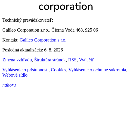
Technický prevádzkovateľ:
Galileo Corporation s.r.o., Čierna Voda 468, 925 06
Kontakt:
Galileo Corporation s.r.o.
Posledná aktualizácia: 6. 8. 2026
Zmena vzhľadu
,
Štruktúra stránok
,
RSS
,
Vytlačiť
Vyhlásenie o prístupnosti
,
Cookies
,
Vyhlásenie o ochrane súkromia
,
Webové sídlo
nahoru