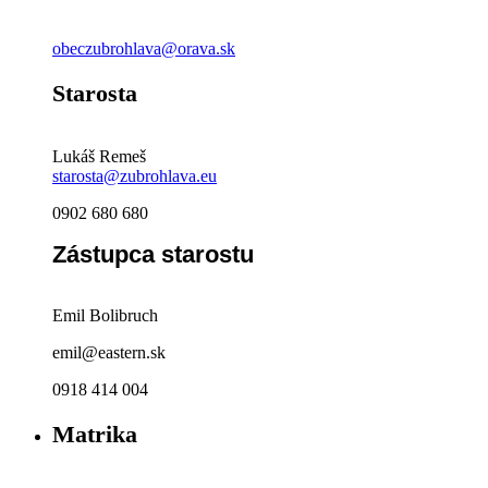
obeczubrohlava@orava.sk
Starosta
Lukáš Remeš
starosta@zubrohlava.eu
0902 680 680
Zástupca starostu
Emil Bolibruch
emil@eastern.sk
0918 414 004
Matrika