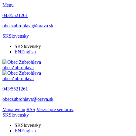
Menu
043/5521261
obeczubrohlava@orava.sk
SK
Slovensky
SK
Slovensky
EN
English
obec
Zubrohlava
obec
Zubrohlava
043/5521261
obeczubrohlava@orava.sk
Mapa webu
RSS
Verzia pre seniorov
SK
Slovensky
SK
Slovensky
EN
English