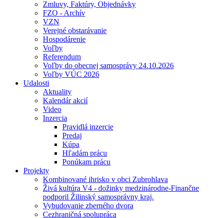
Zmluvy, Faktúry, Objednávky
FZO - Archív
VZN
Verejné obstarávanie
Hospodárenie
Voľby
Referendum
Voľby do obecnej samosprávy 24.10.2026
Voľby VÚC 2026
Udalosti
Aktuality
Kalendár akcií
Video
Inzercia
Pravidlá inzercie
Predaj
Kúpa
Hľadám prácu
Ponúkam prácu
Projekty
Kombinované ihrisko v obci Zubrohlava
Živá kultúra V4 - dožinky medzinárodne-Finančne
podporil Žilinský samosprávny kraj.
Vybudovanie zberného dvora
Cezhraničná spolupráca