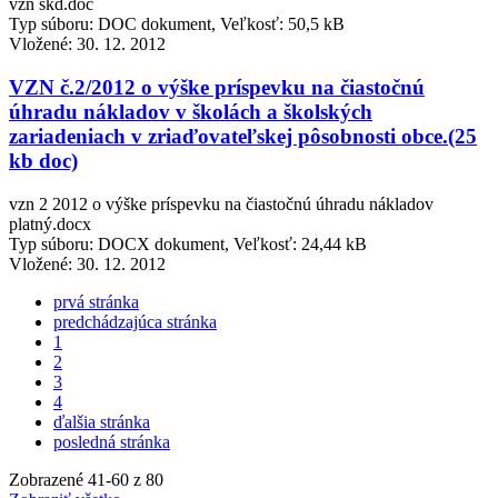
vzn škd.doc
Typ súboru: DOC dokument, Veľkosť: 50,5 kB
Vložené:
30. 12. 2012
VZN č.2/2012 o výške príspevku na čiastočnú
úhradu nákladov v školách a školských
zariadeniach v zriaďovateľskej pôsobnosti obce.(25
kb doc)
vzn 2 2012 o výške príspevku na čiastočnú úhradu nákladov
platný.docx
Typ súboru: DOCX dokument, Veľkosť: 24,44 kB
Vložené:
30. 12. 2012
prvá stránka
predchádzajúca stránka
1
2
3
4
ďalšia stránka
posledná stránka
Zobrazené
41
-
60
z 80