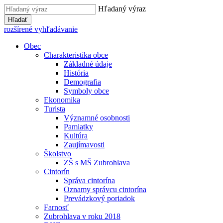
Hľadaný výraz
Hľadať
rozšírené vyhľadávanie
Obec
Charakteristika obce
Základné údaje
História
Demografia
Symboly obce
Ekonomika
Turista
Významné osobnosti
Pamiatky
Kultúra
Zaujímavosti
Školstvo
ZŠ s MŠ Zubrohlava
Cintorín
Správa cintorína
Oznamy správcu cintorína
Prevádzkový poriadok
Farnosť
Zubrohlava v roku 2018