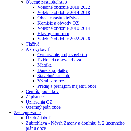
Obecné zastupiteľstvo
Volebné obdobie 2018-2022
Volebné obdobie 2014-2018
Obecné zastupiteľstvo
Komisie a obvody OZ
Volebné obdobie 2010-2014
Hlavný kontrolór
Volebné obdobie 2022-2026
Tlačivá
Ako vybaviť
Overovanie podpisov⁄listín
Evidencia obyvateľstva
Matrika
Dane a poplatky
Stavebné konanie
Výrub stromov
Predaj a prenájom majetku obce
Cenník poplatkov
Zápisnice
Uznesenia OZ
Územný plán obce
Zverejňovanie
Úradná tabuľa
Zubrohlava - Návrh Zmeny a doplnku č. 2 územného
plánu obce