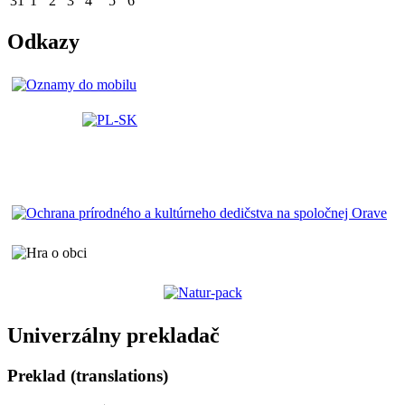
31
1
2
3
4
5
6
Odkazy
Univerzálny prekladač
Preklad (translations)