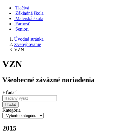
Tlačivá
Základná škola
Materská škola
Farnosť
Seniori
Úvodná stránka
Zverejňovanie
VZN
VZN
Všeobecné záväzné nariadenia
Hľadať
Hľadať
Kategória
2015