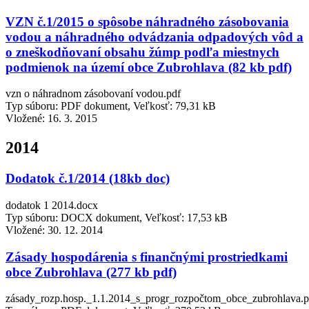
VZN č.1/2015 o spôsobe náhradného zásobovania
vodou a náhradného odvádzania odpadových vôd a
o zneškodňovaní obsahu žúmp podľa miestnych
podmienok na území obce Zubrohlava (82 kb pdf)
vzn o náhradnom zásobovaní vodou.pdf
Typ súboru: PDF dokument, Veľkosť: 79,31 kB
Vložené:
16. 3. 2015
2014
Dodatok č.1/2014 (18kb doc)
dodatok 1 2014.docx
Typ súboru: DOCX dokument, Veľkosť: 17,53 kB
Vložené:
30. 12. 2014
Zásady hospodárenia s finančnými prostriedkami
obce Zubrohlava (277 kb pdf)
zásady_rozp.hosp._1.1.2014_s_progr_rozpočtom_obce_zubrohlava.p